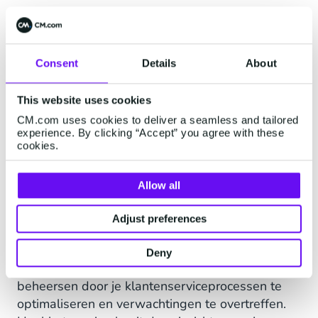
Consent
Details
About
This website uses cookies
CM.com uses cookies to deliver a seamless and tailored
experience. By clicking “Accept” you agree with these
cookies.
Uitblinken in service
Allow all
Je klantenservice loopt op rolletjes, maar wat is
Adjust preferences
de volgende stap? Hoe maak je jouw service
écht onderscheidend en toekomstbestendig?
Deny
Ontdekt hoe je de
compete on service
-fase kunt
beheersen door je klantenserviceprocessen te
optimaliseren en verwachtingen te overtreffen.