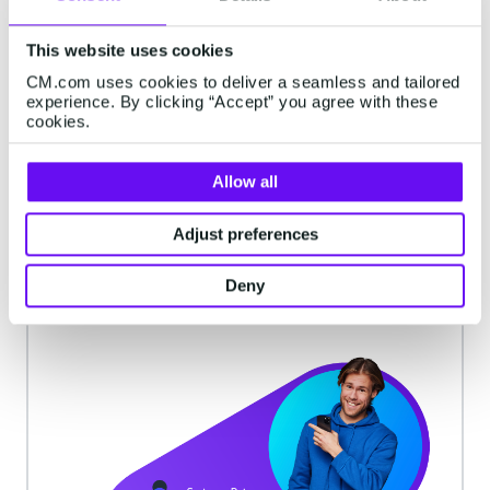
Data & AI
This website uses cookies
CM.com uses cookies to deliver a seamless and tailored
Gebruik de data en intelligentie in de
experience. By clicking “Accept” you agree with these
kern van het platform
cookies.
In ons Engagement Platform is data
Allow all
de kern om intelligente,
gepersonaliseerde en accurate
Adjust preferences
conversaties in al jouw applicaties en
kanalen mogelijk te maken.
Deny
Ontdek meer