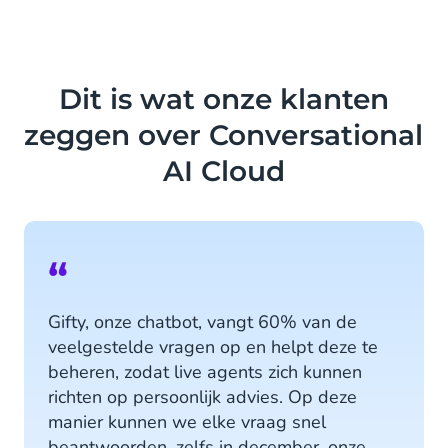
Ons Engagement Platform integreert
end customer journeys te creëren.
in alle Conversational Channels,
inclusief WhatsApp en Instagram,
Ontdek meer
zodat jij het gesprek aan kan gaan op
Dit is wat onze klanten
de voorkeurskanalen van jouw
zeggen over Conversational
klanten.
AI Cloud
Ontdek meer
“
Gifty, onze chatbot, vangt 60% van de
veelgestelde vragen op en helpt deze te
beheren, zodat live agents zich kunnen
richten op persoonlijk advies. Op deze
manier kunnen we elke vraag snel
beantwoorden, zelfs in december, onze