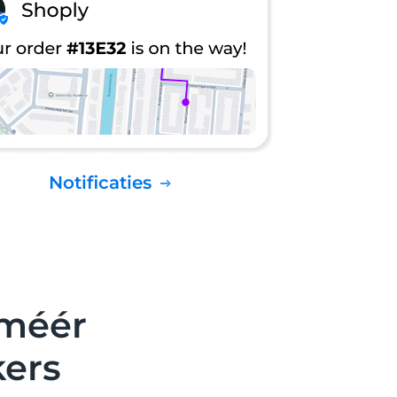
Notificaties
 méér
kers