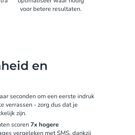
tra
optimaliseer waar nodig
voor betere resultaten.
heid en
aar seconden om een eerste indruk
te verrassen - zorg dus dat je
elijk zijn.
hten scoren
7x hogere
ages vergeleken met SMS, dankzij