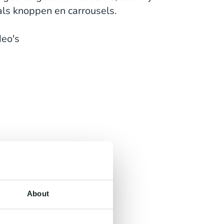
oals knoppen en carrousels.
deo's
About