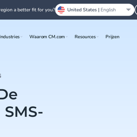
region a better fit for you?
United States |
English
Industries
Waarom CM.com
Resources
Prijzen
G
 De
n SMS-