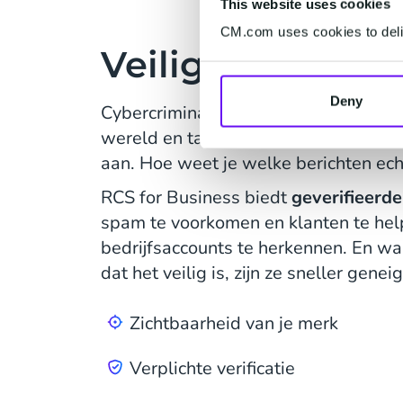
This website uses cookies
CM.com uses cookies to deliv
Veiligheid en v
Deny
Cybercriminaliteit is helaas onderde
wereld en tast het vertrouwen tussen
aan. Hoe weet je welke berichten echt
RCS for Business biedt
geverifieerde
spam te voorkomen en klanten te help
bedrijfsaccounts te herkennen. En w
dat het veilig is, zijn ze sneller gene
Zichtbaarheid van je merk
Verplichte verificatie