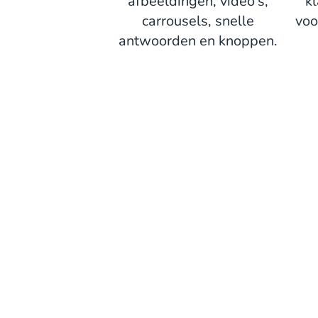
afbeeldingen, video's,
k
carrousels, snelle
voo
antwoorden en knoppen.