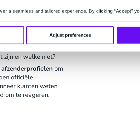
er a seamless and tailored experience. By clicking “Accept” yo
ertrouwen
Adjust preferences
el van de moderne
 klanten en bedrijven
 zijn en welke niet?
 afzenderprofielen
om
en officiële
anneer klanten weten
igd om te reageren.