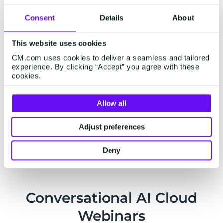
Consent
Details
About
Van Speelplezier naar
Groei
This website uses cookies
CM.com uses cookies to deliver a seamless and tailored
Ontdek hoe BERG Toys van losse kanalen
experience. By clicking “Accept” you agree with these
cookies.
naar volledige omnichannelsupport ging,
en klantenservice omzette naar een motor
voor groei!
Allow all
Lees verder
Adjust preferences
Deny
Conversational AI Cloud
Webinars