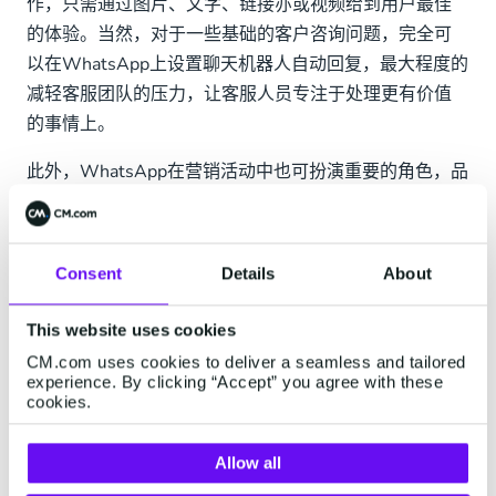
作，只需通过图片、文字、链接亦或视频给到用户最佳
的体验。当然，对于一些基础的客户咨询问题，完全可
以在WhatsApp上设置聊天机器人自动回复，最大程度的
减轻客服团队的压力，让客服人员专注于处理更有价值
的事情上。
此外，WhatsApp在营销活动中也可扮演重要的角色，品
牌在对外宣传的营销活动或折扣信息中，完全可以引导
用户通过WhatsApp来参与活动或者激活折扣信息，一是
大大提高活动的响应率，二是可将这部分用户留存到
Consent
Details
About
WhatsApp上，拉长用户的生命周期。同样，此步骤可通
过设置自动化聊天机器人自助完成，无需过多的人工干
This website uses cookies
预。在2020欧洲杯期间可口可乐就将WhatsApp作为互
CM.com uses cookies to deliver a seamless and tailored
动渠道成功设计了赛事期间的抽奖互动活动，CM.com 作
experience. By clicking “Accept” you agree with these
cookies.
为 Facebook 的 WhatsApp Business API 的官方授权服
务商提供了解决方案。
Allow all