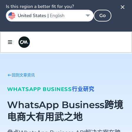
Is this region a better fit for you?
United States |
English
Go
回到文章资讯
WHATSAPP BUSINESS
行业研究
WhatsApp Business跨境
电商大有用武之地