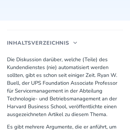
INHALTSVERZEICHNIS
Transformation ist nicht schmerzfrei
Die Diskussion darüber, welche (Teile) des
Kundendienstes (nie) automatisiert werden
Der beste Dienst ist kein Dienst
sollten, gibt es schon seit einiger Zeit. Ryan W.
Buell, der UPS Foundation Associate Professor
"Kundenservice kann emotional sein; Technologie
nicht"
für Servicemanagement in der Abteilung
Technologie- und Betriebsmanagement an der
"Wir ziehen es nach wie vor vor vor, dass
Harvard Business School, veröffentlichte einen
Menschen uns bei der Lösung unserer Probleme
ausgezeichneten Artikel zu diesem Thema.
helfen.
Es gibt mehrere Argumente, die er anführt, um
Verbraucher bevorzugen Self-Service