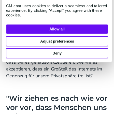
Es ist aber auch gut zu wissen, dass wenn sich
CM.com uses cookies to deliver a seamless and tailored
Bots ausdrücken, dass sie fehlerhaft sind oder
experience. By clicking “Accept” you agree with these
etwas Unerwartetes tun, das zwar unerwartet,
cookies.
aber dennoch geplant ist, und zwar auf eine
lustige Art und Weise, dann lieben es die
Allow all
Menschen. Es bringt sie sogar zum Kichern oder
Lachen. Vielleicht werden wir uns im Laufe der
Adjust preferences
Zeit völlig wohl fühlen, wenn es um
Deny
Gedankenleseroboter geht. Oder könnte es sein,
dass wir es genauso akzeptieren, wie wir es
akzeptieren, dass ein Großteil des Internets im
Gegenzug für unsere Privatsphäre frei ist?
"Wir ziehen es nach wie vor
vor vor, dass Menschen uns