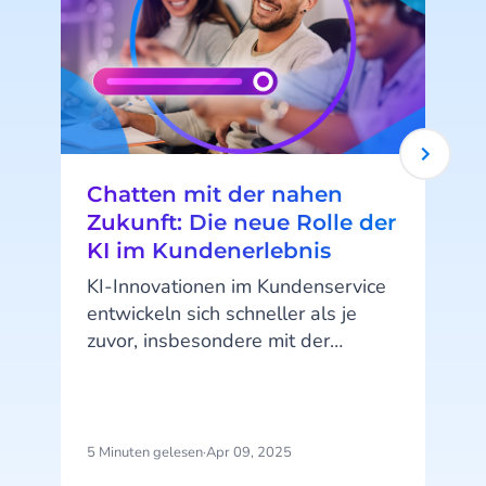
Chatten mit der nahen
Zukunft: Die neue Rolle der
KI im Kundenerlebnis
KI-Innovationen im Kundenservice
entwickeln sich schneller als je
zuvor, insbesondere mit der
jüngsten Ergänzung von Agentic AI
und seinen KI-Agenten. Wir haben
mit Roel Jansen, dem Head of
Commerce unserer Engagement
5 Minuten gelesen
·
Apr 09, 2025
1
Platform, darüber gesprochen, wie