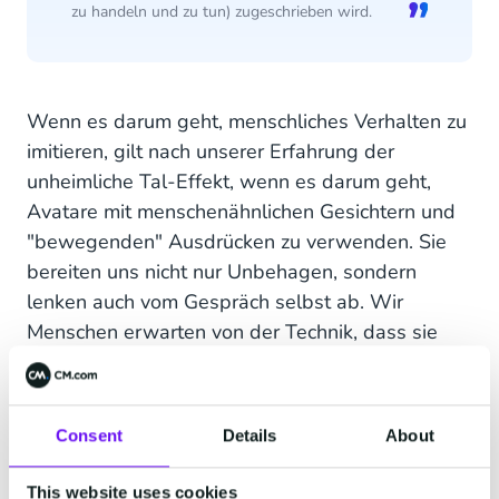
zu handeln und zu tun) zugeschrieben wird.
Wenn es darum geht, menschliches Verhalten zu
imitieren, gilt nach unserer Erfahrung der
unheimliche Tal-Effekt, wenn es darum geht,
Avatare mit menschenähnlichen Gesichtern und
"bewegenden" Ausdrücken zu verwenden. Sie
bereiten uns nicht nur Unbehagen, sondern
lenken auch vom Gespräch selbst ab. Wir
Menschen erwarten von der Technik, dass sie
funktional ist und uns hilft, nicht so zu sein wie
wir. Aus diesem Grund raten wir auch dazu, bei
der Interaktion mit einem (Chat-)Bot klar und
Consent
Details
About
deutlich mit den Benutzern zu kommunizieren.
This website uses cookies