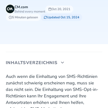
CM.com
Oct 20, 2021
Behind every moment
5 Minuten gelesen
Updated Oct 15, 2024
INHALTSVERZEICHNIS
Was ist Opt-In-Textnachrichten?
Auch wenn die Einhaltung von SMS-Richtlinien
zunächst schwierig erscheinen mag, muss sie
Warum brauchen Sie die Erlaubnis, Kunden zu
das nicht sein. Die Einhaltung von SMS-Opt-in-
bespielen?
Richtlinien kann Ihr Engagement und Ihre
Was sind die Vorteile von Opt-In-Textnachrichten?
Antwortraten erhöhen und Ihnen helfen,