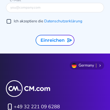
E-Mail
*
I
Ich akzeptiere die
Datenschutzerklärung
Einreichen
Germany
+49 32 221 09 6288