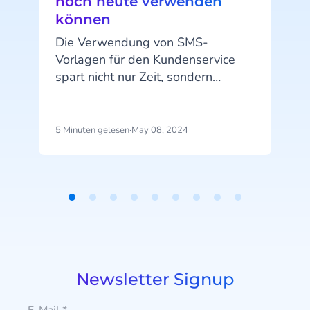
noch heute verwenden
können
Die Verwendung von SMS-
Vorlagen für den Kundenservice
F
spart nicht nur Zeit, sondern
ermöglicht es Ihrem Support-Team
auch, mit nur wenigen Klicks
personalisierte, markengerechte
5 Minuten gelesen
·
May 08, 2024
4
Mitteilungen zu erstellen. Heute
K
stellen wir Ihnen Vorlagen für
geschäftliche Textnachrichten vor,
die Sie verwenden können, um
Item
Ihren Kunden schnell die
1
K
gewünschten Informationen
of
zukommen zu lassen.
9
S
Newsletter Signup