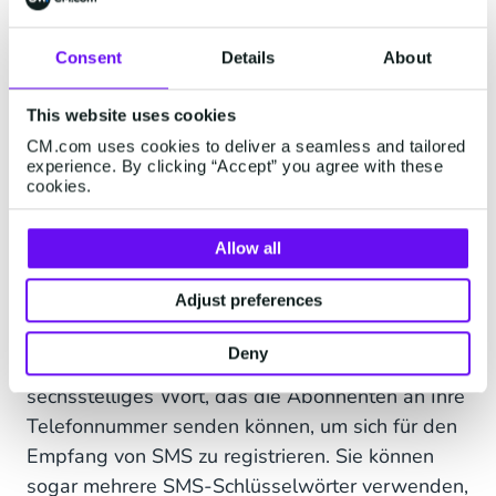
1. Website Popups
Consent
Details
About
Da es eine der ersten Nachrichten ist, die eine
Person sieht, wenn sie Ihre Website besucht, ist
This website uses cookies
ein Website-Popup ein einfacher und effektiver
CM.com uses cookies to deliver a seamless and tailored
Weg, um Informationen über Ihre SMS-
experience. By clicking “Accept” you agree with these
Marketingliste weiterzugeben. Sie können einen
cookies.
Call-to-Action verwenden, um Besucher
aufzufordern, sich in nur einem Schritt für SMS,
Allow all
E-Mail-Newsletter oder beides zu registrieren.
Adjust preferences
2. SMS Keywords
Deny
Ein SMS-Schlüsselwort ist ein fünf- oder
sechsstelliges Wort, das die Abonnenten an Ihre
Telefonnummer senden können, um sich für den
Empfang von SMS zu registrieren. Sie können
sogar mehrere SMS-Schlüsselwörter verwenden,