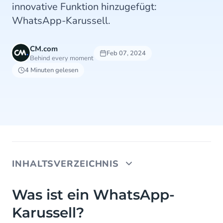
innovative Funktion hinzugefügt:
WhatsApp-Karussell.
CM.com
Feb 07, 2024
Behind every moment
4 Minuten gelesen
INHALTSVERZEICHNIS
Was ist ein WhatsApp-Karussell?
Was ist ein WhatsApp-
Karussell?
Anwendungsfälle für WhatsApp-Karussell