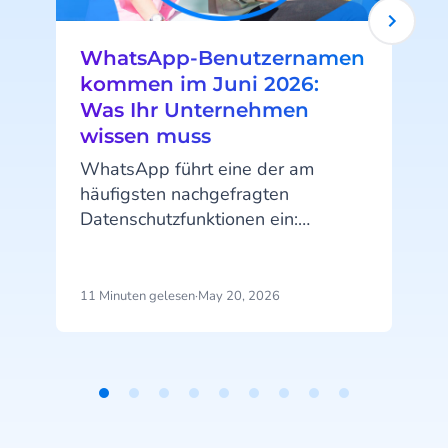
WhatsApp-Benutzernamen
kommen im Juni 2026:
Was Ihr Unternehmen
wissen muss
WhatsApp führt eine der am
häufigsten nachgefragten
Datenschutzfunktionen ein:
Benutzernamen. Ab Juni 2026
können Ihre Kunden ihre
Telefonnummer verbergen, wenn
11 Minuten gelesen
·
May 20, 2026
4
sie Ihrem Unternehmen
Nachrichten senden. Diese
Änderung hat konkrete
Auswirkungen darauf, wie Sie
Item
Kunden identifizieren, Kampagnen
1
durchführen und Ihre Daten