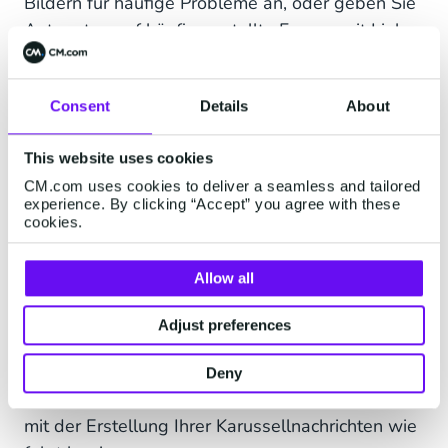
Bildern für häufige Probleme an, oder geben Sie
Antworten auf häufig gestellte Fragen mit Links
zu Informationsseiten oder zum Helpdesk, um
Ihren Kundensupport zu verbessern.
Consent
Details
About
This website uses cookies
Wie richtet man
CM.com uses cookies to deliver a seamless and tailored
WhatsApp-Karussell-
experience. By clicking “Accept” you agree with these
cookies.
Nachrichten ein?
Allow all
Die Einrichtung von WhatsApp-Karussell-
Nachrichten kann direkt über unsere API
Adjust preferences
erfolgen. Lesen Sie unsere Dokumentation dazu
und legen Sie los! Sobald Sie Ihre
Deny
Nachrichtenvorlage erstellt haben, können Sie
mit der Erstellung Ihrer Karussellnachrichten wie