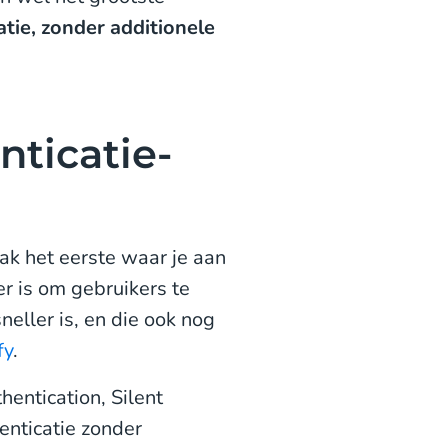
catie, zonder additionele
nticatie-
aak het eerste waar je aan
r is om gebruikers te
neller is, en die ook nog
fy
.
hentication, Silent
henticatie zonder