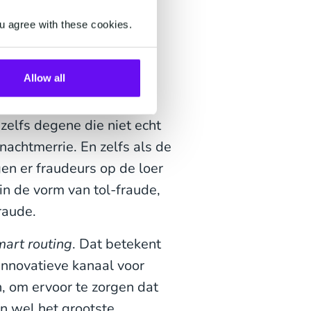
u agree with these cookies.
Allow all
 klanten dat ook! En als
 zelfs degene die niet echt
achtmerrie. En zelfs als de
gen er fraudeurs op de loer
 in de vorm van tol-fraude,
raude.
mart routing
. Dat betekent
innovatieve kanaal voor
n, om ervoor te zorgen dat
en wel het grootste