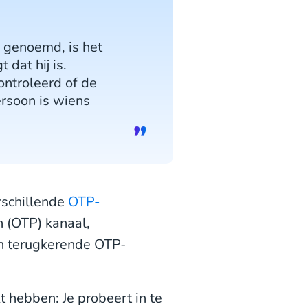
ng genoemd, is het
 dat hij is.
ontroleerd of de
ersoon is wiens
rschillende
OTP-
n (OTP) kanaal,
én terugkerende OTP-
 hebben: Je probeert in te