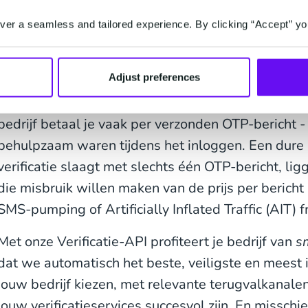
er a seamless and tailored experience. By clicking “Accept” yo
Adjust preferences
Heb jij dit al eens meegemaakt? Ja? Dan hebben je
bedrijf betaal je vaak per verzonden OTP-bericht -
behulpzaam waren tijdens het inloggen. Een dure n
verificatie slaagt met slechts één OTP-bericht, lig
die misbruik willen maken van de prijs per bericht
SMS-pumping of Artificially Inflated Traffic (AIT) f
Met onze Verificatie-API profiteert je bedrijf van
s
dat we automatisch het beste, veiligste en meest 
jouw bedrijf kiezen, met relevante terugvalkanale
jouw verificatieservices succesvol zijn. En misschi