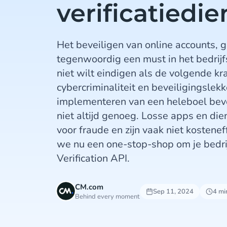
verificatiedi
Het beveiligen van online accounts, 
tegenwoordig een must in het bedrijfs
niet wilt eindigen als de volgende k
cybercriminaliteit en beveiligingsle
implementeren van een heleboel beve
niet altijd genoeg. Losse apps en d
voor fraude en zijn vaak niet kostene
we nu een one-stop-shop om je bedrijf
Verification API.
CM.com
Sep 11, 2024
4 mi
Behind every moment