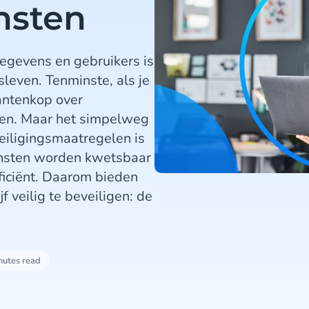
ensten
gegevens en gebruikers is
leven. Tenminste, als je
rantenkop over
kken. Maar het simpelweg
iligingsmaatregelen is
iensten worden kwetsbaar
fficiënt. Daarom bieden
 veilig te beveiligen: de
nutes read