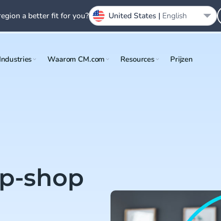
region a better fit for you?
United States |
English
Industries
Waarom CM.com
Resources
Prijzen
op-shop