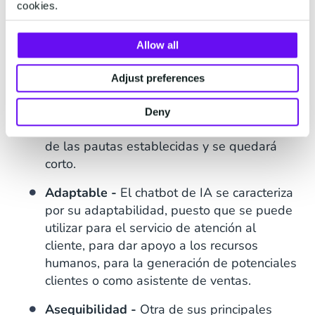
un usuario tenga una consulta, el asistente
cookies.
virtual con Inteligencia Artificial estará listo
para dar una respuesta instantánea. Cómo
Allow all
están basados en sistemas y bases de
datos integrados, los chatbots de
Adjust preferences
Inteligencia Artificial pueden ayudar
realmente al cliente. Mientras que, un
Deny
asistente virtual con guión no podrá salirse
de las pautas establecidas y se quedará
corto.
Adaptable -
El chatbot de IA se caracteriza
por su adaptabilidad, puesto que se puede
utilizar para el servicio de atención al
cliente, para dar apoyo a los recursos
humanos, para la generación de potenciales
clientes o como asistente de ventas.
Asequibilidad -
Otra de sus principales