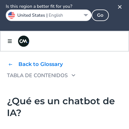
Is this region a better fit for you?
United States |
English
Go
Back to Glossary
TABLA DE CONTENIDOS
¿Dónde se utilizan los chatbots?
¿Todos los chatbots usan IA?
¿Qué es un chatbot de
IA?
¿Cuáles son las ventajas de un chatbot de
inteligencia artificial?