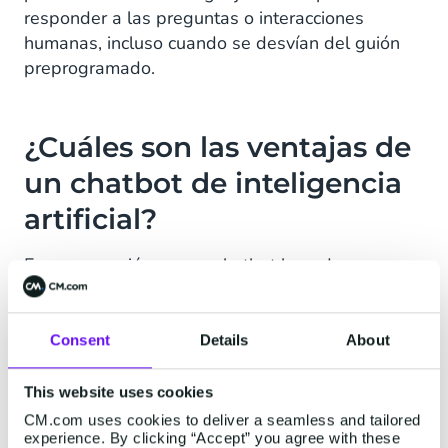
responder a las preguntas o interacciones
humanas, incluso cuando se desvían del guión
preprogramado.
¿Cuáles son las ventajas de
un chatbot de inteligencia
artificial?
En comparación con un chatbot basado en
reglas, un chatbot de IA tiene varias ventajas
adicionales. Entre ellas se encuentran:
Consent
Details
About
Disponibilidad -
Una de las principales
ventajas de los chatbots de IA es que las
This website uses cookies
empresas están disponibles 24/7 para
CM.com uses cookies to deliver a seamless and tailored
resolver cualquier incidencia. Siempre que
experience. By clicking “Accept” you agree with these