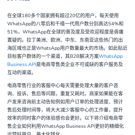
通过WhatsApp进行个性化的客户互动
在全球180多个国家拥有超过20亿的用户，每天使用
WhatsApp的八零后和千禧一代用户数分别高达54%和
在WhatsApp对话中订购产品
51%，WhatsApp在全球的普及度及受欢迎程度是毋庸
多渠道增加WhatsApp账号的露出，积累私域流量
置疑的。拉丁美洲、欧洲、中东、东南亚这些热门的出
海区域也正是WhatsApp用户数量最大的市场。如此贴近
通过模板消息主动触达客户，提供客户支持
目标客户群体的一个渠道，其B2B解决方案
WhatsApp
Business API
是电商零售类企业不可或缺的客户服务及
互动的渠道。
电商零售行业的客服中心每天需要处理大量的客户咨
询、投诉、售后等问题，重复又耗时。商家如果能在客
户发来咨询前主动告知例如用户订单的处理进度、预计
售后处理时间等，将大大减少客服中心的工作量，提升
效率的同时客户的体验感也会更好。以下将介绍电商零
售企业如何利用WhatsApp Business API更好的精细化
运营好用户，最大化转化。