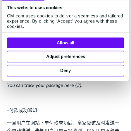
Hi {1}. You’ve forgotten to check out, you might have
This website uses cookies
gotten distracted but you can easily check out via the
CM.com uses cookies to deliver a seamless and tailored
following link {3}.
experience. By clicking “Accept” you agree with these
cookies.
Allow all
-订单更新
主动发送带有物流追踪的订单状态更新，可以减少客户
Adjust preferences
的顾虑和不必要的售后咨询。
Deny
Hi {1}. Your order with number {2} is on its way to you.
You can track your package here {3}.
-付款成功通知
一旦用户在网站下单付款成功后，商家应该及时发送一