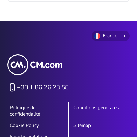
suffit pas toujours : des applications ou
services mal configurés restent
vulnérables à la fraude et souvent peu
rentables. Pour répondre à ce besoin,
CM.com propose une solution complète et
France
intégrée : la Verification API.
+33 1 86 26 28 58
Politique de
Conditions générales
confidentialité
Cookie Policy
Sitemap
Investor Relations