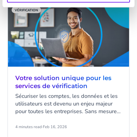
CM.com propose la « Vérification sur-
VÉRIFICATION
mesure » : une solution flexible et
personnalisable, conçue pour répondre
exactement à vos exigences.
Votre solution unique pour les
services de vérification
Sécuriser les comptes, les données et les
utilisateurs est devenu un enjeu majeur
pour toutes les entreprises. Sans mesures
adaptées, vous risquez de vous retrouver
à la une pour une faille de sécurité. Mais
4 minutes read
·
Feb 16, 2026
multiplier les solutions de protection ne