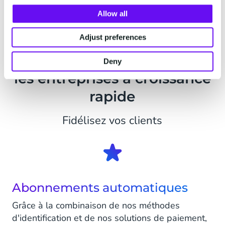
Allow all
Adjust preferences
Paiement récurrents pour
Deny
les entreprises à croissance
rapide
Fidélisez vos clients
Abonnements automatiques
Grâce à la combinaison de nos méthodes
d'identification et de nos solutions de paiement,