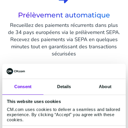
Prélèvement automatique
Recueillez des paiements récurrents dans plus
de 34 pays européens via le prélèvement SEPA.
Recevez des paiements via SEPA en quelques
minutes tout en garantissant des transactions
sécurisées
Carte de crédit
Consent
Details
About
Offrez des paiements automatisés récurrents par
This website uses cookies
carte de crédit. Augmentez les flux de trésorerie
CM.com uses cookies to deliver a seamless and tailored
et réduisez les coûts avec des paiements en un
experience. By clicking “Accept” you agree with these
seul clic.
cookies.