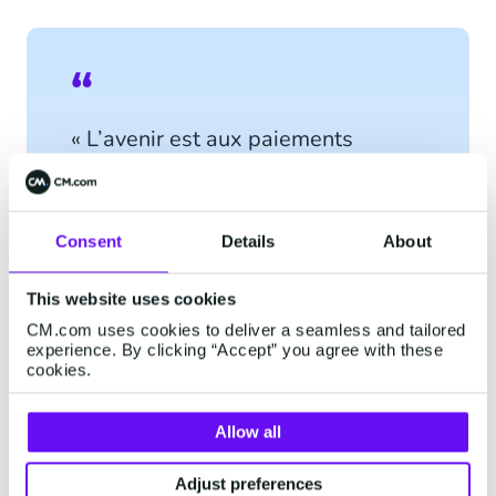
« L’avenir est aux paiements
mobiles et à une société sans cash.
Grâce à ce partenariat stratégique
avec Phos, nous pouvons
Consent
Details
About
désormais proposer aux
commerçants de toutes tailles une
This website uses cookies
solution de paiement mobile à la
CM.com uses cookies to deliver a seamless and tailored
fois simple et abordable. Comme
experience. By clicking “Accept” you agree with these
en témoigne le rachat de
cookies.
Mobeewave par Apple, le marché
des terminaux de paiement sur
Allow all
smartphone est prometteur, et le
logiciel SoftPOS s’intègrera tout
Adjust preferences