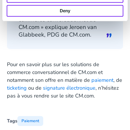
naturellement aux solutions
intégrées de communication et de
Deny
commerce conversationnel de
CM.com » explique Jeroen van
Glabbeek, PDG de CM.com.
Pour en savoir plus sur les solutions de
commerce conversationnel de CM.com et
notamment son offre en matière de
paiement
, de
ticketing
ou de
signature électronique
, n’hésitez
pas à vous rendre sur le site CM.com.
Tags
Paiement