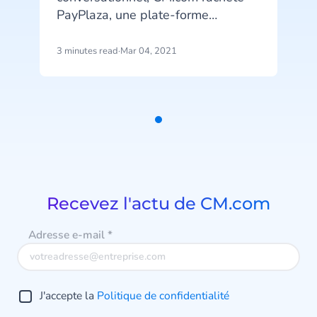
PayPlaza, une plate-forme
innovante d'acceptation des
paiements en point de vente
3 minutes read
·
Mar 04, 2021
(POS).
Item
1
of
1
Recevez l'actu de CM.com
Adresse e-mail
*
J'accepte la
Politique de confidentialité