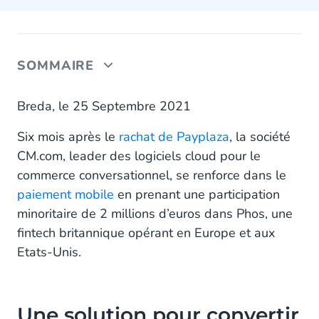
SOMMAIRE
Une solution pour convertir un smartphone en
Breda, le 25 Septembre 2021
terminal de paiement
Six mois après le
rachat de Payplaza
, la société
Une solution compatible Apple Pay et Google Pay
CM.com, leader des logiciels cloud pour le
commerce conversationnel, se renforce dans le
paiement mobile
en prenant une participation
minoritaire de 2 millions d’euros dans Phos, une
fintech britannique opérant en Europe et aux
Etats-Unis.
Une solution pour convertir