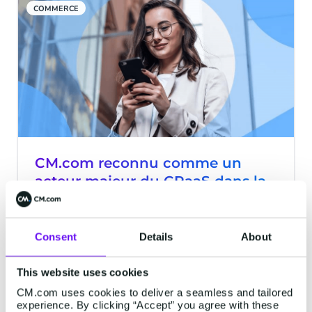
COMMERCE
CM.com reconnu comme un
acteur majeur du CPaaS dans la
dernière étude IDC MarketScape
CM.com a été reconnu comme un acteur
Consent
Details
About
majeur des plateformes de communication
en tant que service (CPaaS) dans la
dernière étude IDC Marketplace 2021.
This website uses cookies
CM.com uses cookies to deliver a seamless and tailored
2 minutes read
·
Sep 06, 2021
experience. By clicking “Accept” you agree with these