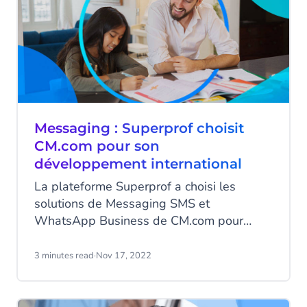
Messaging : Superprof choisit
CM.com pour son
développement international
La plateforme Superprof a choisi les
solutions de Messaging SMS et
WhatsApp Business de CM.com pour
l’accompagner dans son développement
international.
3 minutes read
·
Nov 17, 2022