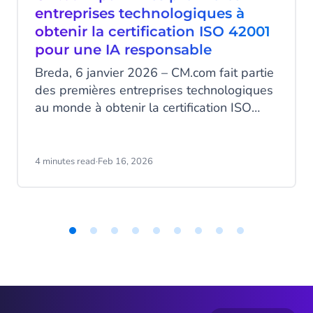
entreprises technologiques à
obtenir la certification ISO 42001
pour une IA responsable
Breda, 6 janvier 2026 – CM.com fait partie
des premières entreprises technologiques
au monde à obtenir la certification ISO
42001, la norme internationale pour le
développement et la gestion
responsables de l’intelligence artificielle.
4 minutes read
·
Feb 16, 2026
Avec cette étape majeure, CM.com se
positionne comme un leader européen de
la gouvernance de l’IA, un domaine où de
nombreux fournisseurs de services d’IA ne
sont pas encore certifiés.
Item
1
of
9