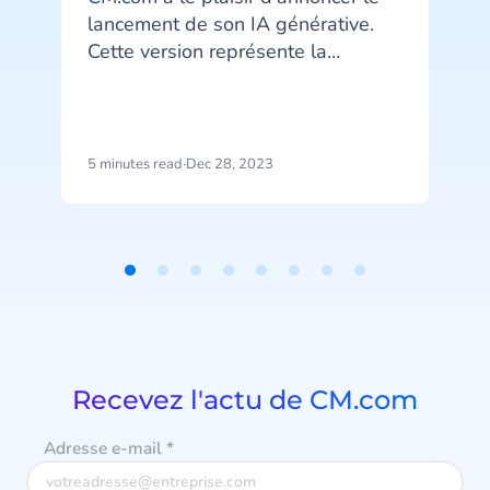
lancement de son IA générative.
Cette version représente la
dernière avancée de CM.com en
matière d'IA.
t
5 minutes read
·
Dec 28, 2023
3
f
g
Item
a
1
of
a
8
f
Recevez l'actu de CM.com
g
Adresse e-mail
*