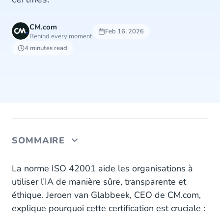
CM.com
Feb 16, 2026
Behind every moment
4 minutes read
SOMMAIRE
Une IA certifiée, transparente et responsable
La norme ISO 42001 aide les organisations à
utiliser l’IA de manière sûre, transparente et
À propos de l’ISO 42001
éthique. Jeroen van Glabbeek, CEO de CM.com,
explique pourquoi cette certification est cruciale :
À propos de CM.com