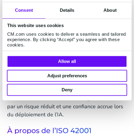
Avec la certification ISO 42001, CM.com renforce
Consent
Details
About
sa position de leader européen dans le domaine
de l’IA responsable. Alors que de nombreuses
This website uses cookies
plateformes américaines continuent de peiner
CM.com uses cookies to deliver a seamless and tailored
sur les sujets de gouvernance et de
experience. By clicking “Accept” you agree with these
transparence, CM.com montre que la technologie
cookies.
européenne fixe désormais le standard en
matière de fiabilité, de confidentialité et
Allow all
d’utilisation éthique de l’IA.
Adjust preferences
Pour les clients évoluant dans des secteurs
réglementés (administrations publiques,
Deny
assurances ou services financiers), cela se traduit
par un risque réduit et une confiance accrue lors
du déploiement de l’IA.
À propos de l’ISO 42001