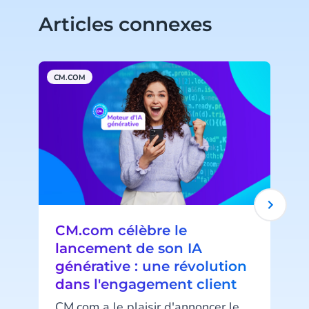
Articles connexes
CM.COM
C
CM.com célèbre le
lancement de son IA
générative : une révolution
dans l'engagement client
CM.com a le plaisir d'annoncer le