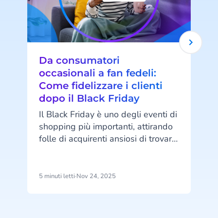
Da consumatori
occasionali a fan fedeli:
Come fidelizzare i clienti
dopo il Black Friday
Il Black Friday è uno degli eventi di
shopping più importanti, attirando
a
folle di acquirenti ansiosi di trovare
c
offerte. Ma una volta passata
P
l’euforia, inizia la vera sfida:
e
trasformare gli acquirenti
5 minuti letti
·
Nov 24, 2025
1
p
occasionali in clienti abituali. La
p
fidelizzazione dei clienti è
fondamentale per il successo a