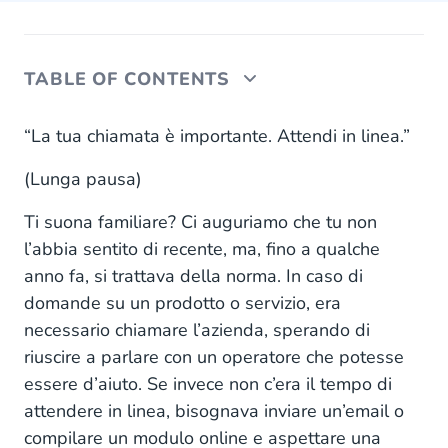
TABLE OF CONTENTS
Cos’è il marketing conversazionale?
“La tua chiamata è importante. Attendi in linea.”
Il problema dell’esperienza del cliente digitale
(Lunga pausa)
tradizionale
Ti suona familiare? Ci auguriamo che tu non
In che modo il marketing conversazionale
l’abbia sentito di recente, ma, fino a qualche
trasforma l’esperienza del cliente
anno fa, si trattava della norma. In caso di
domande su un prodotto o servizio, era
La tua organizzazione possiede strumenti di
marketing conversazionale?
necessario chiamare l’azienda, sperando di
riuscire a parlare con un operatore che potesse
essere d’aiuto. Se invece non c’era il tempo di
attendere in linea, bisognava inviare un’email o
compilare un modulo online e aspettare una