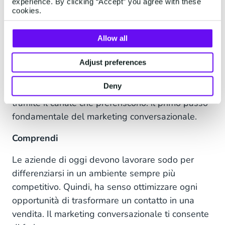
alle telefonate, quindi offri loro questo canale di
experience. By clicking “Accept” you agree with these
cookies.
comunicazione è assicurati che sia gestito da un
team. Le generazioni più vecchie, al contrario,
Allow all
prediligono le email: in questo caso non hai
scuse, puoi inviare una risposta immediata o
Adjust preferences
chiamare direttamente.
Deny
Interagire con i clienti significa raggiungerli
tramite il canale che preferiscono: il primo passo
fondamentale del marketing conversazionale.
Comprendi
Le aziende di oggi devono lavorare sodo per
differenziarsi in un ambiente sempre più
competitivo. Quindi, ha senso ottimizzare ogni
opportunità di trasformare un contatto in una
vendita. Il marketing conversazionale ti consente