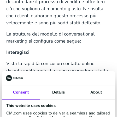
di controllare il processo di vendita e offre loro
ciò che vogliono al momento giusto. Ne risulta
che i clienti elaborano questo processo più
velocemente e sono più soddisfatti dell’esito.
La struttura del modello di conversational
marketing si configura come segue:
Interagisci
Vista la rapidità con cui un contatto online
diventa indifferente, ha senso rispondere a tutte
le conversazioni con i clienti “alla velocità di
Internet”. Ciò significa utilizzare strumenti come
WhatsApp, SMS, live chat, chatbot e altre
Consent
Details
About
piattaforme di messaggistica istantanea.
This website uses cookies
Le nuove generazioni preferiscono i messaggi
CM.com uses cookies to deliver a seamless and tailored