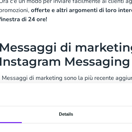
Ora c'è un modo per inviare facilmente ai clienti a
promozioni,
offerte e altri argomenti di loro intere
finestra di 24 ore!
Messaggi di marketin
Instagram Messaging
I Messaggi di marketing sono la più recente aggiun
Instagram Messaging. Questa funzione ti permette
messaggi regolari o notifiche agli utenti che hanno
fuori della finestra di 24 ore precedentemente 
inviare ai clienti interessati le ultime offerte e pro
Details
un nuovo coinvolgimento!