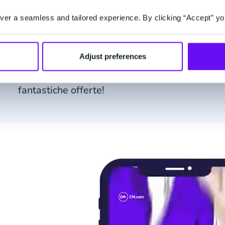
er a seamless and tailored experience. By clicking “Accept” yo
Adjust preferences
Vuoi rimanere sempre aggiornato sui nostri nuo
Ricevi ora messaggi giornalieri per non perder
fantastiche offerte!