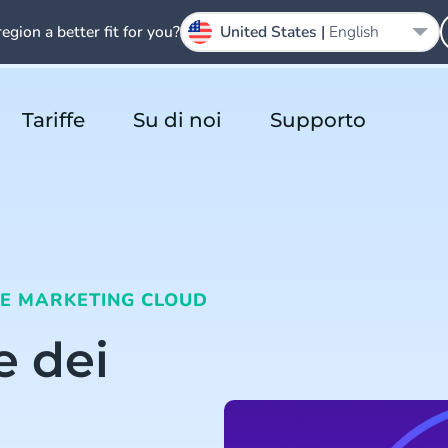
region a better fit for you?
United States |
English
Tariffe
Su di noi
Supporto
E MARKETING CLOUD
e dei