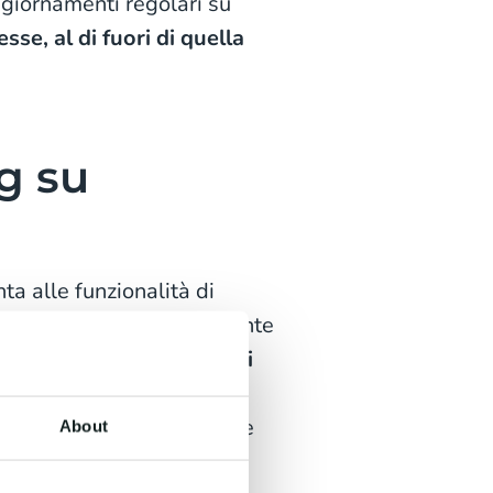
ggiornamenti regolari su
sse, al di fuori di quella
g su
ta alle funzionalità di
 di inviare quotidianamente
 scelto di riceverli, al di
menzionata!
Ideale per
mozioni al fine di stimolare
About