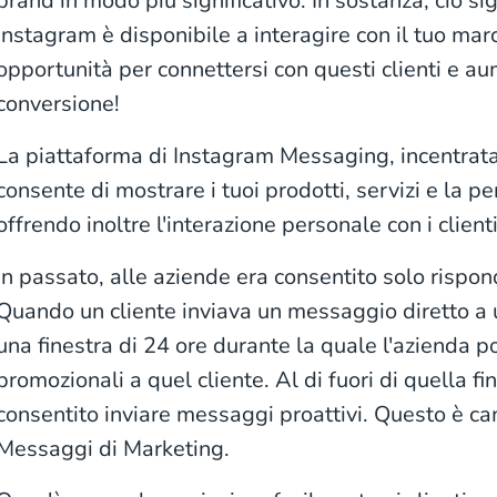
brand in modo più significativo. In sostanza, ciò sig
Instagram è disponibile a interagire con il tuo mar
opportunità per connettersi con questi clienti e au
conversione!
La piattaforma di Instagram Messaging, incentrata
consente di mostrare i tuoi prodotti, servizi e la p
offrendo inoltre l'interazione personale con i client
In passato, alle aziende era consentito solo rispon
Quando un cliente inviava un messaggio diretto a u
una finestra di 24 ore durante la quale l'azienda 
promozionali a quel cliente. Al di fuori di quella fi
consentito inviare messaggi proattivi. Questo è ca
Messaggi di Marketing.