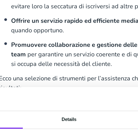
evitare loro la seccatura di iscriversi ad altre 
Offrire un servizio rapido ed efficiente med
quando opportuno.
Promuovere collaborazione e gestione delle 
team
per garantire un servizio coerente e di q
si occupa delle necessità del cliente.
Ecco una selezione di strumenti per l’assistenza c
risultati:
1. Uno strumento per la collabo
Gli addetti al servizio clienti
non lavorano a compa
Details
infatti si trovano a discutere con i propri colleghi