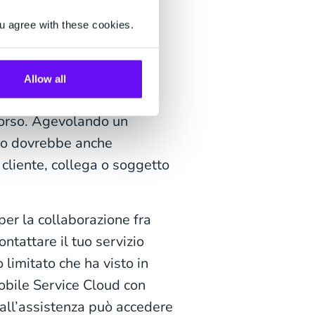
ere i feedback dei clienti
o di aiutare il team di
u agree with these cookies.
detti all’assistenza hanno
Allow all
visione d’insieme sugli
 corso. Agevolando un
to dovrebbe anche
 cliente, collega o soggetto
r la collaborazione fra
ntattare il tuo servizio
 limitato che ha visto in
Mobile Service Cloud con
all’assistenza può accedere