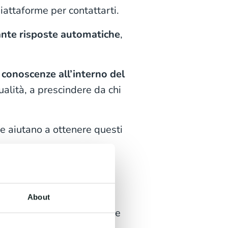
piattaforme per contattarti.
iante risposte automatiche
,
conoscenze all’interno del
ualità, a prescindere da chi
he aiutano a ottenere questi
razione fra team
rtimenti stagni
. Spesso
About
 di come gestire determinate