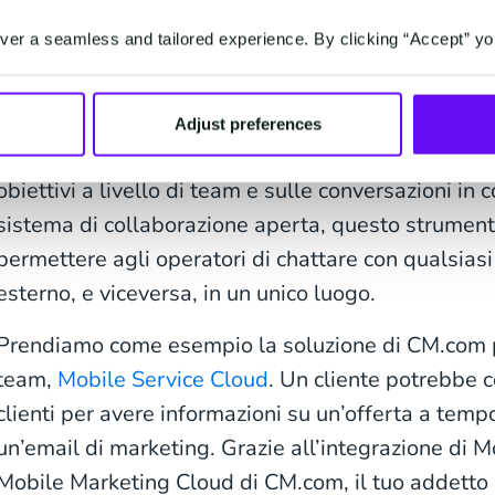
richieste. Inoltre, possono aver bisogno di condivid
con i team di sviluppo e realizzazione del prodotto 
er a seamless and tailored experience. By clicking “Accept” yo
marketing con le campagne in corso.
Per una collaborazione efficace tra colleghi, gli ad
Adjust preferences
bisogno di una soluzione che li aiuti ad avere una 
obiettivi a livello di team e sulle conversazioni in
sistema di collaborazione aperta, questo strumen
permettere agli operatori di chattare con qualsiasi
esterno, e viceversa, in un unico luogo.
Prendiamo come esempio la soluzione di CM.com pe
team,
Mobile Service Cloud
. Un cliente potrebbe co
clienti per avere informazioni su un’offerta a tempo
un’email di marketing. Grazie all’integrazione di 
Mobile Marketing Cloud di CM.com, il tuo addetto 