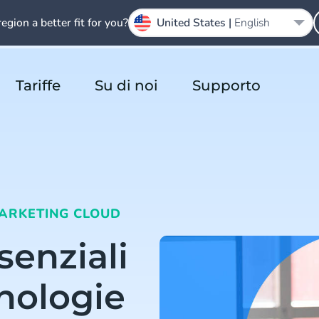
region a better fit for you?
United States |
English
Tariffe
Su di noi
Supporto
ARKETING CLOUD
senziali
cnologie