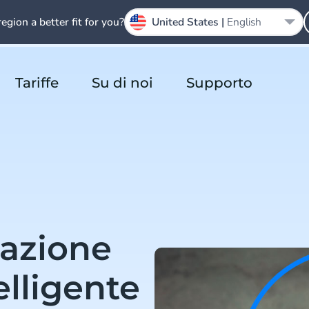
region a better fit for you?
United States |
English
Tariffe
Su di noi
Supporto
azione
telligente