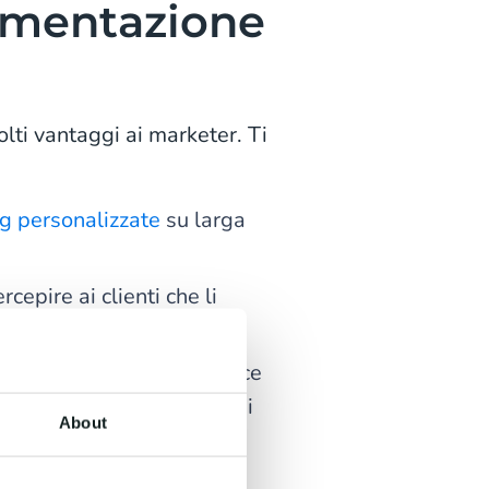
egmentazione
lti vantaggi ai marketer. Ti
ng personalizzate
su larga
epire ai clienti che li
i tipi di clienti; se invece
bene per tutti, non otterrai
About
ss-selling