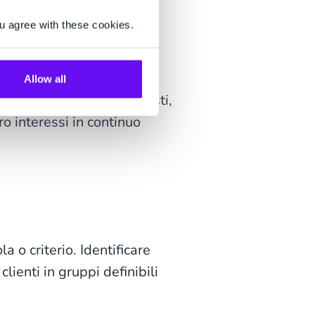
i workflow
u agree with these cookies.
viando aggiornamenti mirati
fferte
Allow all
la cronologia degli acquisti,
ro interessi in continuo
a o criterio. Identificare
lienti in gruppi definibili