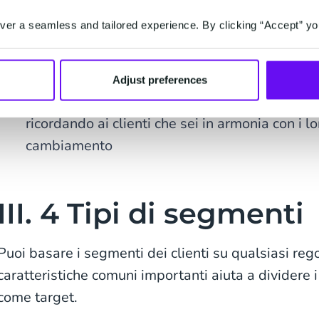
Risparmiare tempo e denaro automatizzando 
er a seamless and tailored experience. By clicking “Accept” yo
Migliorare le iniziative del servizio clienti in
su promozioni speciali, richiami di prodotti e o
Adjust preferences
Inviare materiali di marketing che rispecchino 
ricordando ai clienti che sei in armonia con i lo
cambiamento
III. 4 Tipi di segmenti
Puoi basare i segmenti dei clienti su qualsiasi regol
caratteristiche comuni importanti aiuta a dividere i c
come target.