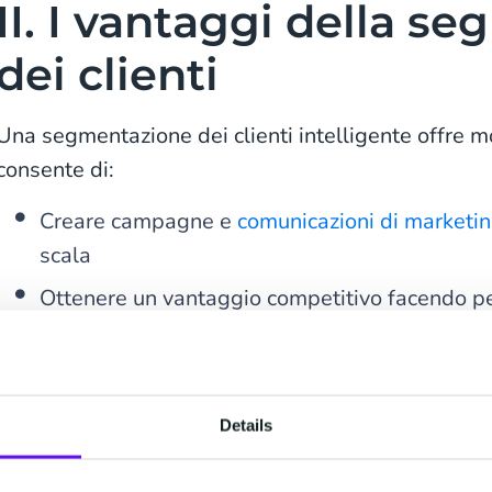
II.
I vantaggi della s
dei clienti
Una segmentazione dei clienti intelligente offre mo
consente di:
Creare campagne e
comunicazioni di marketi
scala
Ottenere un vantaggio competitivo facendo perc
conosci meglio rispetto ai concorrenti
Commercializzare un prodotto o servizio per molt
provi a utilizzare un unico approccio che vada 
Details
risultati con nessuno.
Ottimizzare le opportunità di up-selling e cro