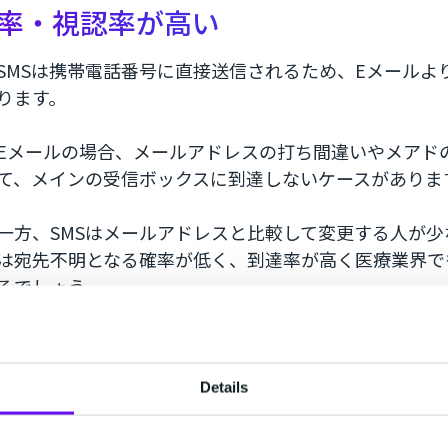
率・視認率が高い
SMSは携帯電話番号に直接送信されるため、Eメールよ
ります。
Eメールの場合、メールアドレスの打ち間違いやメアド
て、メインの受信ボックスに到達しないケースがありま
一方、SMSはメールアドレスと比較して変更する人が少
は宛先不明となる確率が低く、到達率が高く医療業界で
るでしょう。
携帯電話に送るため、高齢者でも読
Details
SMSはスマートフォンだけでなくフューチャーフォン
プリのインストールやアカウント登録などが不要です。