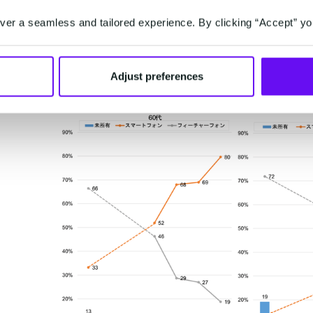
er a seamless and tailored experience. By clicking “Accept” yo
NTTドコモ、モバイル社会研究所が公表した2021年1
フィーチャフォン（ケータイ）所有に関する動向調査に
ン利用状況を年々増加しています。医療や介護を利用す
Adjust preferences
メッセージでも読んでもらいやすいという特徴がありま