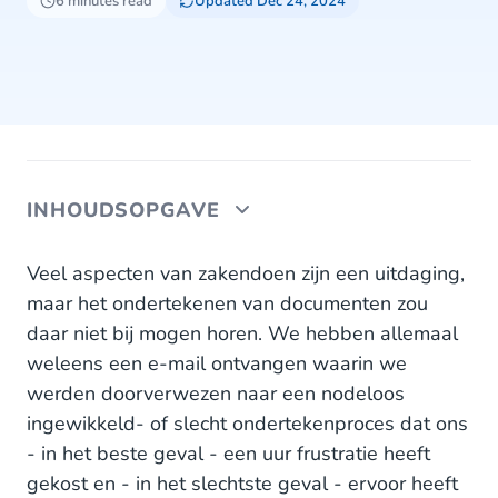
6 minutes read
Updated Dec 24, 2024
INHOUDSOPGAVE
Waarom ondermaatse digitale ondertekening je
Veel aspecten van zakendoen zijn een uitdaging,
bedrijf tekort doet
maar het ondertekenen van documenten zou
daar niet bij mogen horen. We hebben allemaal
Zeg vaarwel tegen een slechte
weleens een e-mail ontvangen waarin we
ondertekenervaring
werden doorverwezen naar een nodeloos
Sign zorgt voor een geweldige klantervaring
ingewikkeld- of slecht ondertekenproces dat ons
- in het beste geval - een uur frustratie heeft
De milieu-impact van het met de hand
gekost en - in het slechtste geval - ervoor heeft
ondertekenen van documenten