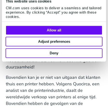
This website uses cookies
van stapels papieren niet tot het
CM.com uses cookies to deliver a seamless and tailored
verleden laten behoren?
experience. By clicking “Accept” you agree with these
cookies.
Allow all
Naast het nakomen van je
milieuverantwoordelijkheden, kan deze
Adjust preferences
onzorgvuldige aanpak leiden tot printschaamte
Deny
bij je ondertekenaars en collega's. Je wilt immers
niet bekendstaan als het merk dat niks geeft om
duurzaamheid!
Bovendien kan je er niet van uitgaan dat klanten
thuis een printer hebben. Volgens Quocirca, een
analist van de printerindustrie, daalt de
wereldwijde verkoop van printers al enige tijd.
Bovendien hebben de gevolgen van de