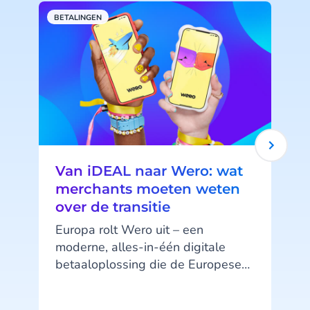
BETALINGEN
C
Van iDEAL naar Wero: wat
merchants moeten weten
over de transitie
Europa rolt Wero uit – een
moderne, alles-in-één digitale
l
betaaloplossing die de Europese
t
betaalsoevereiniteit ondersteunt
en grensoverschrijdende