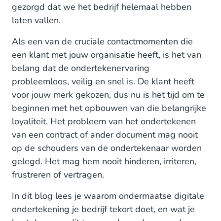
gezorgd dat we het bedrijf helemaal hebben
Sign helpt je jouw impact op het milieu te
laten vallen.
verkleinen
Als een van de cruciale contactmomenten die
Sign helpt de veiligheid en de regelnaleving te
een klant met jouw organisatie heeft, is het van
waarborgen
belang dat de ondertekenervaring
probleemloos, veilig en snel is. De klant heeft
Profiteer vandaag nog van de voordelen van Sign!
voor jouw merk gekozen, dus nu is het tijd om te
beginnen met het opbouwen van die belangrijke
loyaliteit. Het probleem van het ondertekenen
van een contract of ander document mag nooit
op de schouders van de ondertekenaar worden
gelegd. Het mag hem nooit hinderen, irriteren,
frustreren of vertragen.
In dit blog lees je waarom ondermaatse digitale
ondertekening je bedrijf tekort doet, en wat je