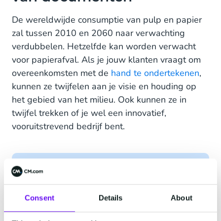
De wereldwijde consumptie van pulp en papier
zal tussen 2010 en 2060 naar verwachting
verdubbelen. Hetzelfde kan worden verwacht
voor papierafval. Als je jouw klanten vraagt om
overeenkomsten met de
hand te ondertekenen
,
kunnen ze twijfelen aan je visie en houding op
het gebied van het milieu. Ook kunnen ze in
twijfel trekken of je wel een innovatief,
vooruitstrevend bedrijf bent.
Consent
Details
About
Dus waarom zouden we de dagen
van fysiek printen en het verzenden