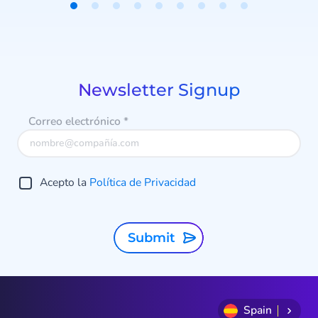
o poco accesibles. Pero ¿cómo
hacer que el cobro de deudas sea
Item
1
más eficiente, transparente y
of
amigable para el consumidor?
9
Newsletter Signup
Correo electrónico
*
Acepto la
Política de Privacidad
Submit
Spain