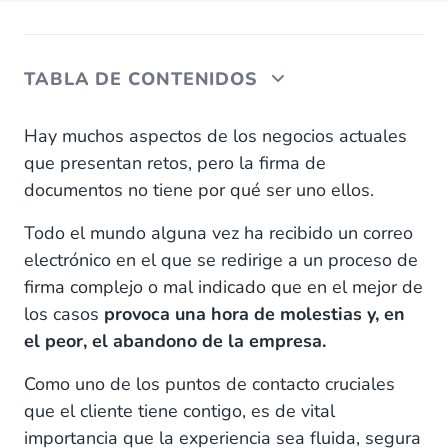
TABLA DE CONTENIDOS
La firma tradicional afecta a tu negocio
Hay muchos aspectos de los negocios actuales
que presentan retos, pero la firma de
Mala experiencia del proceso de firma
documentos no tiene por qué ser uno ellos.
Experiencia de cliente de primera calidad
Todo el mundo alguna vez ha recibido un correo
electrónico en el que se redirige a un proceso de
Impacto medioambiental
firma complejo o mal indicado que en el mejor de
Sostenibilidad
los casos
provoca una hora de molestias y, en
el peor, el abandono de la empresa.
Seguridad y cumplimiento
Como uno de los puntos de contacto cruciales
que el cliente tiene contigo, es de vital
importancia que la experiencia sea fluida, segura