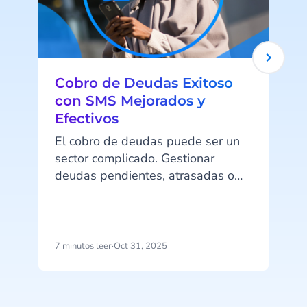
Cobro de Deudas Exitoso
con SMS Mejorados y
Efectivos
El cobro de deudas puede ser un
sector complicado. Gestionar
deudas pendientes, atrasadas o
impagadas no es tarea fácil, y las
estrictas normativas de seguridad
lo hacen aún más complejo.
l
Además, el sector arrastra un
7 minutos leer
·
Oct 31, 2025
1
problema de reputación: muchos
consumidores perciben a las
agencias de cobro como agresivas