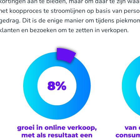
kortingen aan te bieden, maar om daar te zijn waa
het koopproces te stroomlijnen op basis van perso
gedrag. Dit is de enige manier om tijdens piekmom
klanten en bezoeken om te zetten in verkopen.