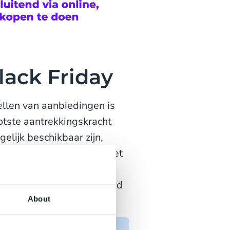
lack Friday
ellen van aanbiedingen is
ootste aantrekkingskracht
elijk beschikbaar zijn,
tel ligt niet alleen in het
t beheren van
gcampagnes
, zodat ze goed
About