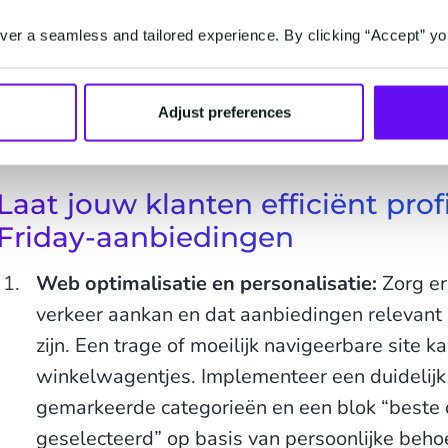
Ontdek alles wat een nieuw kanaal kan doen
er a seamless and tailored experience. By clicking “Accept” yo
Black Friday naar een hoger niveau te tillen.
commerce verkoop..
De waarde van RCS in ret
Adjust preferences
Laat jouw klanten efficiënt prof
Friday-aanbiedingen
Web optimalisatie en personalisatie:
Zorg er
verkeer aankan en dat aanbiedingen relevant 
zijn. Een trage of moeilijk navigeerbare site k
winkelwagentjes. Implementeer een duideli
gemarkeerde categorieën en een blok “beste 
geselecteerd” op basis van persoonlijke beho