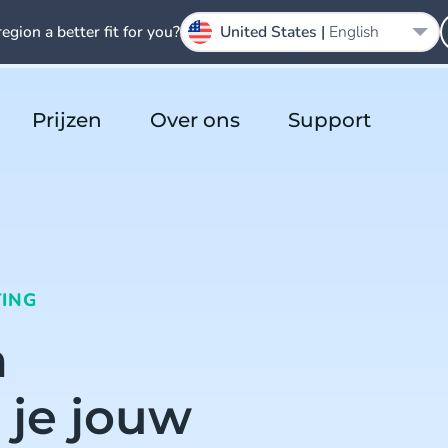
region a better fit for you?
United States |
English
Prijzen
Over ons
Support
ING
n
 je jouw