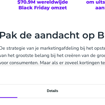
Pak de aandacht op B
De strategie van je marketingafdeling bij het opst
van het grootste belang bij het creëren van de gr
voor consumenten. Maar als er zoveel kortingen teg
kunnen kopers zich snel overweldigd voelen. De sleu
bieden van aanzienlijke kortingen, maar ook in he
gesegmenteerde en gepersonaliseerde
marketin
gepresenteerd en toegankelijk zijn.
Details