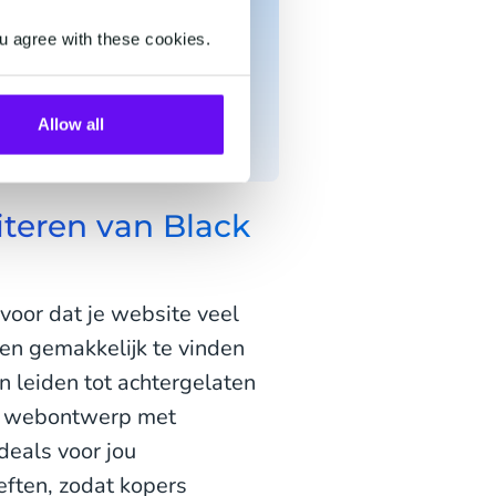
 om je verkoop deze
u agree with these cookies.
 RCS stimuleert de e-
ail
.
Allow all
iteren van Black
voor dat je website veel
en gemakkelijk te vinden
an leiden tot achtergelaten
jk webontwerp met
deals voor jou
eften, zodat kopers