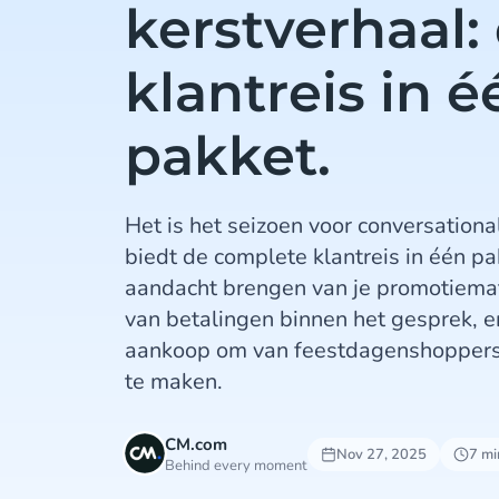
kerstverhaal:
klantreis in é
pakket.
Het is het seizoen voor conversatio
biedt de complete klantreis in één p
aandacht brengen van je promotiemater
van betalingen binnen het gesprek, e
aankoop om van feestdagenshoppers 
te maken.
CM.com
Nov 27, 2025
7 mi
Behind every moment