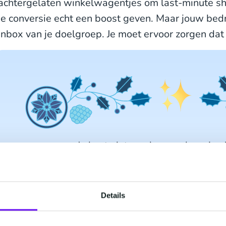
achtergelaten winkelwagentjes om last-minute sh
je conversie echt een boost geven. Maar jouw bedrij
inbox van je doelgroep. Je moet ervoor zorgen dat
Je kunt niets verkopen als ze je n
In dit competitieve seizoen, gaan ze jouw
herkennen.
Val op in de massa met rijke, persoonli
Details
Via bekende kanalen, biedt jij ze de b