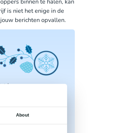
oppers binnen te halen, kan
f is niet het enige in de
 jouw berichten opvallen.
iet kennen,
 email dan ook niet
jke aanbiedingen,
About
este ervaringen.