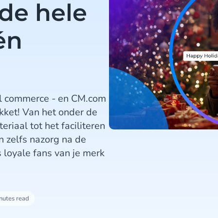
 de hele
én
nal commerce - en CM.com
akket! Van het onder de
iaal tot het faciliteren
n zelfs nazorg na de
loyale fans van je merk
nutes read