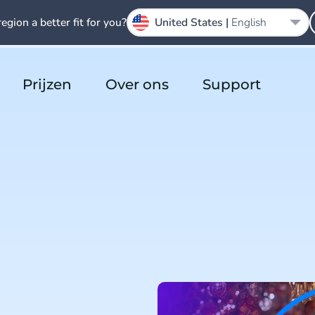
region a better fit for you?
United States |
English
Prijzen
Over ons
Support