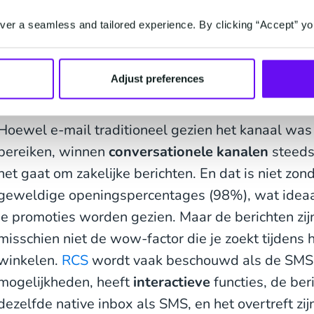
er a seamless and tailored experience. By clicking “Accept” yo
Adjust preferences
Hoewel e-mail traditioneel gezien het kanaal was
bereiken, winnen
conversationele kanalen
steeds 
het gaat om zakelijke berichten. En dat is niet zon
geweldige openingspercentages (98%), wat ideaal
je promoties worden gezien. Maar de berichten zijn
misschien niet de wow-factor die je zoekt tijdens 
winkelen.
RCS
wordt vaak beschouwd als de SMS 2.
mogelijkheden, heeft
interactieve
functies, de ber
dezelfde native inbox als SMS, en het overtreft zij