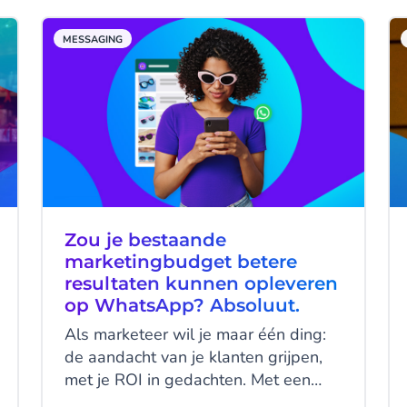
Die verandering heeft concrete
gevolgen voor hoe je klanten
MESSAGING
identificeert, campagnes uitvoert en
je data structureert.
Zou je bestaande
marketingbudget betere
resultaten kunnen opleveren
op WhatsApp? Absoluut.
Als marketeer wil je maar één ding:
de aandacht van je klanten grijpen,
met je ROI in gedachten. Met een
populair platform zoals WhatsApp