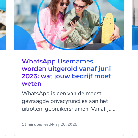
WhatsApp Usernames
worden uitgerold vanaf juni
2026: wat jouw bedrijf moet
weten
WhatsApp is een van de meest
gevraagde privacyfuncties aan het
uitrollen: gebruikersnamen. Vanaf juni
2026 kunnen jouw klanten hun
telefoonnummer verbergen wanneer
11 minutes read
·
May 20, 2026
ze jouw bedrijf een bericht sturen.