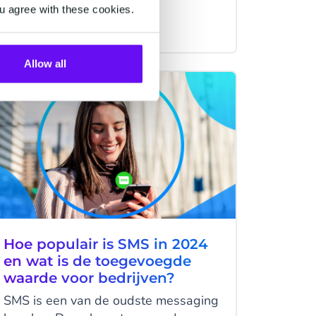
communicatieplatform van een van
u agree with these cookies.
de populairste messaging kanalen
4 minutes read
·
Feb 21, 2024
ter wereld, heeft een breed aanbod
aan krachtige tools om de
Allow all
communicatie met klanten te
MESSAGING
verbeteren en de verkoop te
stimuleren. En ze hebben er nu nóg
een innovatieve nieuwe functie bij:
WhatsApp Carrousel.
Hoe populair is SMS in 2024
en wat is de toegevoegde
waarde voor bedrijven?
SMS is een van de oudste messaging