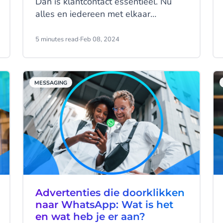
Dan is klantcontact essentieel. Nu
alles en iedereen met elkaar
verbonden is via die krachtige kleine
computers in onze handen, wordt de
5 minutes read
·
Feb 08, 2024
manier waarop je met klanten
communiceert steeds belangrijker
voor je succes. Lees hier alles over
MESSAGING
hoe je SMS kunt gebruiken om je
klantcontact te verbeteren, verkoop
te stimuleren en een band op te
bouwen met loyale klanten.
Advertenties die doorklikken
naar WhatsApp: Wat is het
en wat heb je er aan?