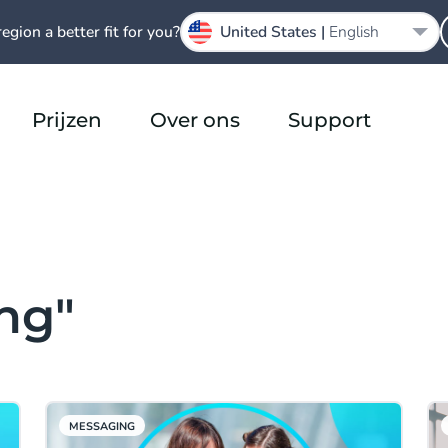
region a better fit for you?
United States |
English
Prijzen
Over ons
Support
ng"
MESSAGING