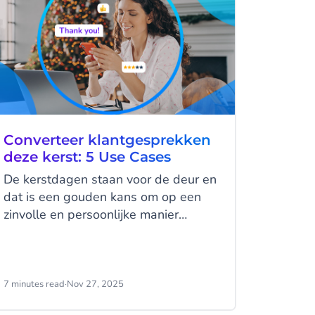
Converteer klantgesprekken
deze kerst: 5 Use Cases
De kerstdagen staan voor de deur en
dat is een gouden kans om op een
zinvolle en persoonlijke manier
contact te maken met je klanten.
Messagingkanalen zoals WhatsApp,
RCS en SMS kunnen je helpen deze
kerst een onvergetelijke
7 minutes read
·
Nov 27, 2025
klantervaring te creëren. Val op door