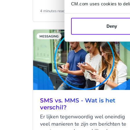
het SMS-netwerk met de extra
CM.com uses cookies to deliv
voordelen van rich media en andere
4 minutes read
·
Jun 11, 2024
moderne functionaliteiten. Het enige
probleem was het bereik: iOS
Deny
ondersteunde RCS niet. Tot nu dan.
MESSAGING
SMS vs. MMS - Wat is het
verschil?
Er lijken tegenwoordig wel oneindig
veel manieren te zijn om berichten te