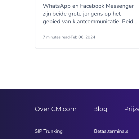
WhatsApp en Facebook Messenger
zijn beide grote jongens op het
gebied van klantcommunicatie. Beide
kanalen bieden innovatieve
oplossingen voor bedrijven om
7 minutes read
·
Feb 06, 2024
contact te leggen met hun klanten.
Maar wat zijn nou precies de
verschillen tussen deze twee
kanalen? En welke voordelen heeft
elk kanaal voor zakelijk gebruik?
Over CM.com
Blog
Prij
SIP Trunking
Betaalterminals