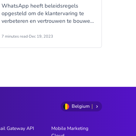
WhatsApp heeft beleidsregels
opgesteld om de klantervaring te
verbeteren en vertrouwen te bouwen
tussen consumenten en bedrijven.
Een belangrijke regel: voordat je
7 minutes read
·
Dec 19, 2023
berichten verstuurt via WhatsApp
Business, moet je eerst toestemming
hebben van je klant.
Belgium
ail Gateway API
Mobile Marketing
Cloud