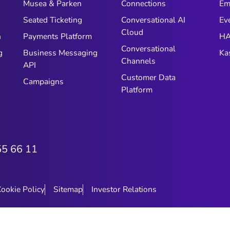
Musea & Parken
Connections
Em
n
Seated Ticketing
Conversational AI
Ev
Cloud
n
Payments Platform
HA
Conversational
g
Business Messaging
Ka
Channels
API
Customer Data
Campaigns
Platform
55 66 11
ookie Policy
Sitemap
Investor Relations