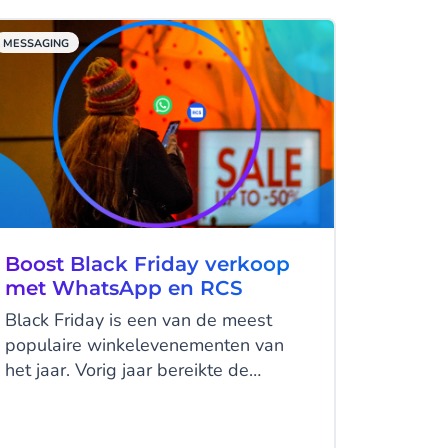
speciale aanbiedingen, support,
slimme deals en feestvreugde
MESSAGING
rechtstreeks naar de telefoons van je
klanten te sturen. In deze blog
onderzoeken we hoe het gebruik van
deze kanalen niet alleen de
klanttevredenheid kan vergroten,
maar ook de verkoop kan stimuleren
tijdens de drukste periode van het
jaar.
Boost Black Friday verkoop
met WhatsApp en RCS
Black Friday is een van de meest
populaire winkelevenementen van
het jaar. Vorig jaar bereikte de
consumentenbesteding tijdens Black
Friday 2024 een indrukwekkende
$74,4 miljard, een stijging van 5%