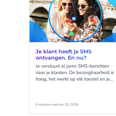
Je klant heeft je SMS
ontvangen. En nu?
Je verstuurt al jaren SMS-berichten
naar je klanten. De bezorgbaarheid is
hoog, het werkt op elk toestel en je
klanten kennen het kanaal. SMS doet
wat het moet doen. Maar hier zit
precies het probleem: SMS doet, het
praat niet terug.
6 minutes read
·
Jun 29, 2026