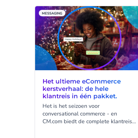
MESSAGING
Het ultieme eCommerce
kerstverhaal: de hele
klantreis in één pakket.
Het is het seizoen voor
conversational commerce - en
CM.com biedt de complete klantreis
in één pakket! Van het onder de
aandacht brengen van je