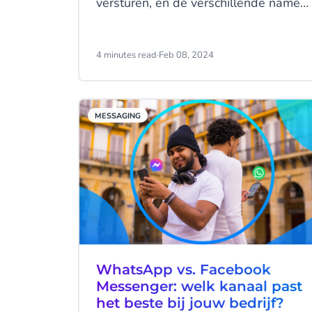
versturen, en de verschillende namen
en afkortingen van al die kanalen
kunnen beginnen te duizelen. In dit
blog gaan we het hebben over SMS
4 minutes read
·
Feb 08, 2024
en MMS, en de verschillen tussen die
twee.
MESSAGING
WhatsApp vs. Facebook
Messenger: welk kanaal past
het beste bij jouw bedrijf?