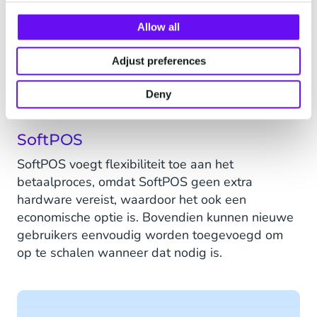
Connect software, hebben Carglass®
medewerkers nu een betaalterminal beschikbaar
Allow all
op hun mobiele telefoon. Met deze innovatieve
oplossing kunnen klanten altijd en overal
Adjust preferences
betalen, waardoor de kassa-ervaring wordt
verbeterd en de werkzaamheden worden
Deny
gestroomlijnd.
SoftPOS
SoftPOS voegt flexibiliteit toe aan het
betaalproces, omdat SoftPOS geen extra
hardware vereist, waardoor het ook een
economische optie is. Bovendien kunnen nieuwe
gebruikers eenvoudig worden toegevoegd om
op te schalen wanneer dat nodig is.