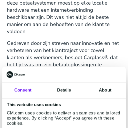
deze betaalsystemen moest op elke locatie
hardware met een internetverbinding
beschikbaar zijn. Dit was niet altijd de beste
manier om aan de behoeften van de klant te
voldoen.
Gedreven door zijn streven naar innovatie en het
verbeteren van het klanttraject voor zowel
klanten als werknemers, besloot Carglass® dat
het tijd was om zijn betaaloplossingen te
upgraden. Als een van de eerste bedrijven in
Nederland koos Carglass® voor de innovatieve
betaaloplossing SoftPOS.
Consent
Details
About
Carglass® x CM.com x Sigmax
This website uses cookies
Carglass® vertrouwt al meer dan 10 jaar op de
CM.com uses cookies to deliver a seamless and tailored
field service oplossing Connect van Sigmax. Met
experience. By clicking “Accept” you agree with these
de integratie van CM.com's SoftPOS in de
cookies.