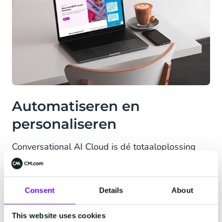
Automatiseren en
personaliseren
Conversational AI Cloud is dé totaaloplossing
om digitale (klant)gesprekken te automatiseren
en te personaliseren. Alle virtuele assistenten en
intelligente chat- of voicebots bevatten
Consent
Details
About
Conversational AI en zijn eenvoudig te
implementeren.
This website uses cookies