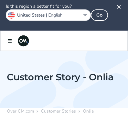
Is this region a better fit for you?
United States |
English
Go
Customer Story - Onlia
Over CM.com
Customer Stories
Onlia