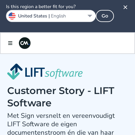
Is this region a better fit for you?
United States |
English
Go
Customer Story - LIFT
Software
Met Sign versnelt en vereenvoudigt
LIFT Software de eigen
documentenstroom én die van haar