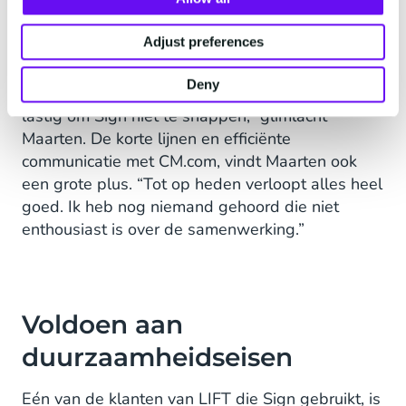
verliep uitermate soepel. “Het systeem is zeer
straightforward; onze programmeur kon er
Adjust preferences
gemakkelijk mee uit de voeten. Dat geldt ook
voor eindgebruikers: zij vinden Sign heel simpel,
Deny
prettig en intuïtief in gebruik. Eigenlijk is het vrij
lastig om Sign níet te snappen,” glimlacht
Maarten. De korte lijnen en efficiënte
communicatie met CM.com, vindt Maarten ook
een grote plus. “Tot op heden verloopt alles heel
goed. Ik heb nog niemand gehoord die niet
enthousiast is over de samenwerking.”
Voldoen aan
duurzaamheidseisen
Eén van de klanten van LIFT die Sign gebruikt, is