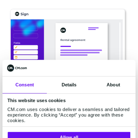
Consent
Details
About
This website uses cookies
Sign: vrij lastig om níet te
CM.com uses cookies to deliver a seamless and tailored
snappen
experience. By clicking “Accept” you agree with these
cookies.
De koppeling van Sign met de eigen software
Allow all