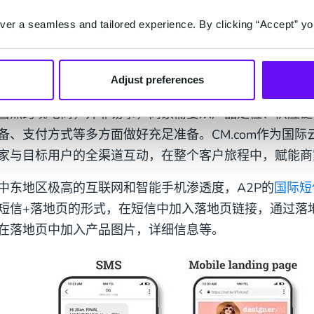
按照当地人的消费习惯才能顺利完成购物闭环。
er a seamless and tailored experience. By clicking “Accept” yo
选择合适方式高效触达消费者
Adjust preferences
当然跨境电商，并非易事，商家需要从产品定位、供应链
备、支付方式等多方面做好充足准备。CM.com作为国
家与目标用户的全渠道互动，在整个客户旅程中，赋能商
中东地区极高的互联网和智能手机渗透度，A2P的
国际短
短信+落地页的形式，在短信中加入落地页链接，通过落
在落地页中加入产品图片，详细信息等。