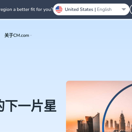
region a better fit for you?
United States |
English
关于CM.com
的下一片星