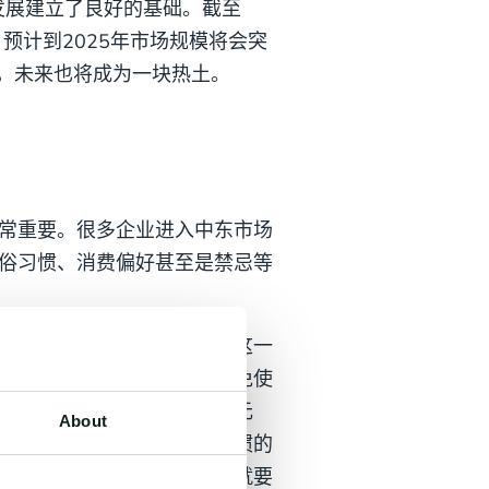
发展建立了良好的基础。截至
，预计到2025年市场规模将会突
择，未来也将成为一块热土。
常重要。很多企业进入中东市场
俗习惯、消费偏好甚至是禁忌等
计产品宣传物料时就要注意这一
要尊重当地的民俗文化，避免使
响，不能出现猪、酒等宣传元
About
地在当地使用；由于风俗习惯的
那么在设置产品支付方式时就要