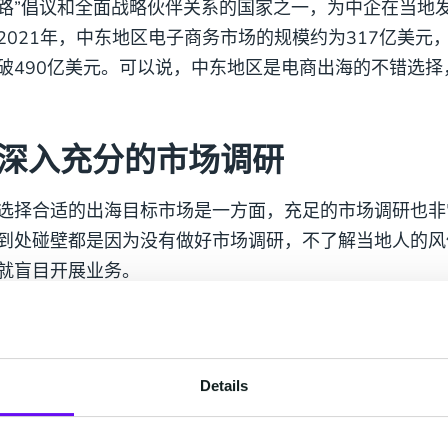
路”倡议和全面战略伙伴关系的国家之一，为中企在当地
2021年，中东地区电子商务市场的规模约为317亿美元
破490亿美元。可以说，中东地区是电商出海的不错选
深入充分的市场调研
选择合适的出海目标市场是一方面，充足的市场调研也非
到处碰壁都是因为没有做好市场调研，不了解当地人的风
就盲目开展业务。
比如，阿拉伯语是从右往左书写和阅读的，那么品牌在设
点；营销时对女性形象的穿着的特殊要求，在投放广告时
用一些穿着暴露的女性形象引起反感；由于宗教方面的影
Details
素，这些在国内并不会引起任何误会的词语并不能想当然
影响，中东地区的消费者更倾向于现金付款、货到付款，