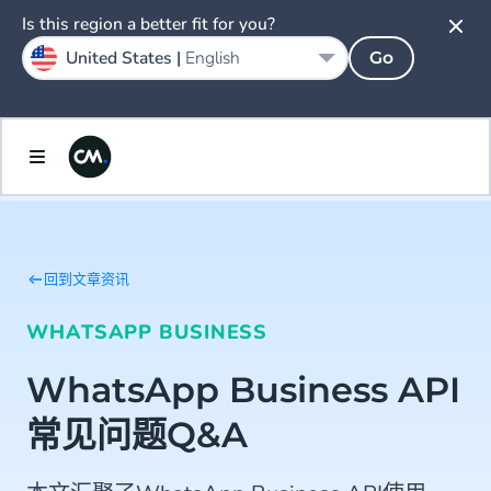
Is this region a better fit for you?
United States |
English
Go
回到文章资讯
WHATSAPP BUSINESS
WhatsApp Business API
常见问题Q&A