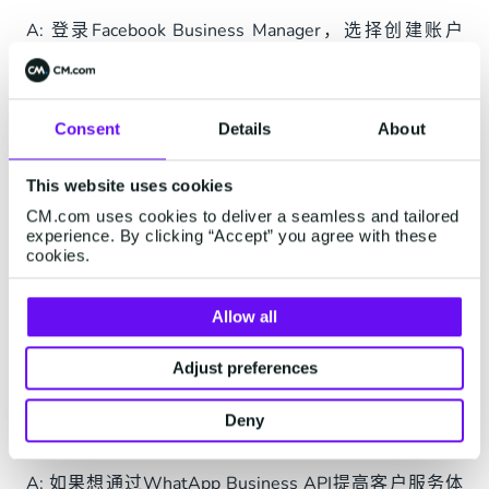
A: 登录Facebook Business Manager，选择创建账户
（create account）即可。如果企业希望创建某品牌或商
标的官方账号，需要确保使用正确的品牌或商标所有者
注册。
Consent
Details
About
Q10: WhatsApp Business API是如何收费的？
This website uses cookies
A: 最终的收费主要有服务商收取的服务费用与Meta收取
CM.com uses cookies to deliver a seamless and tailored
experience. By clicking “Accept” you agree with these
的官方通信费用组成。其中官方的通信费用主要是根据
cookies.
WhatsApp Business API四类不同会话类型进行分类定
价，具体可参见此篇文章：
《重磅消息 | WhatsApp
Allow all
Business 2023年价格调整》
，或者可以联系我们，为您
提供一对一的咨询。
Adjust preferences
Q11：没有自己的客服平台或营销平台，是否可以直接
Deny
使用WhatsApp Business API呢？
A: 如果想通过WhatApp Business API提高客户服务体