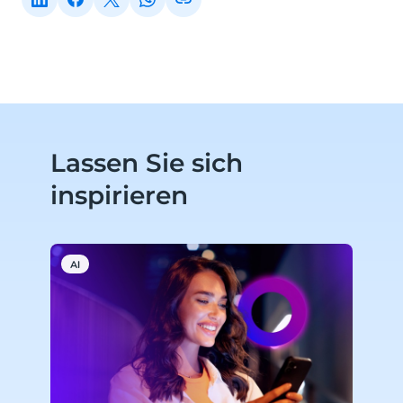
Lassen Sie sich
inspirieren
AI
C