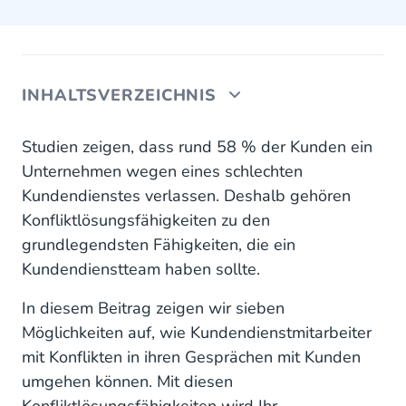
INHALTSVERZEICHNIS
Kommt Ihnen das bekannt vor?
Studien zeigen, dass rund 58 % der Kunden ein
Unternehmen wegen eines schlechten
Es wird zu Konflikten kommen
Kundendienstes verlassen. Deshalb gehören
Konfliktlösungsfähigkeiten zu den
Sieben Fähigkeiten, die Ihre Vertreter bei der
Lösung von Konflikten einsetzen können
grundlegendsten Fähigkeiten, die ein
Kundendienstteam haben sollte.
Bleiben Sie so ruhig wie möglich
In diesem Beitrag zeigen wir sieben
Verstehen, was der Anrufer will
Möglichkeiten auf, wie Kundendienstmitarbeiter
mit Konflikten in ihren Gesprächen mit Kunden
Erwartungen managen und Grenzen setzen
umgehen können. Mit diesen
Um einen Kunden zu halten, muss man den