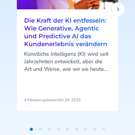
Die Kraft der KI entfesseln:
Wie Generative, Agentic
und Predictive AI das
Kundenerlebnis verändern
f
s
Künstliche Intelligenz (KI) wird seit
a
Jahrzehnten entwickelt, aber die
Art und Weise, wie wir sie heute
nutzen, hat sich dramatisch
verändert. Mit dem Aufkommen
von ChatGPT und anderen
Anwendungen ist KI plötzlich für
4 Minuten gelesen
·
Oct 29, 2025
5
die breite Öffentlichkeit greifbar
geworden. Während sie früher vor
e
allem für spezifische, oft
e
unsichtbare Anwendungen