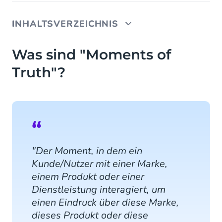
INHALTSVERZEICHNIS
Was sind "Moments of Truth"?
Was sind "Moments of
Truth"?
Die unordentliche Mitte
Keine "Momente der Wahrheit" mehr?
Seien Sie da, wenn es am wichtigsten ist
"Der Moment, in dem ein
Kunde/Nutzer mit einer Marke,
einem Produkt oder einer
Dienstleistung interagiert, um
einen Eindruck über diese Marke,
dieses Produkt oder diese