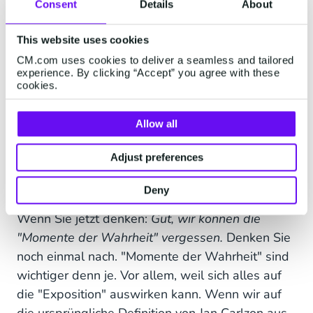
aber wichtig zu erwähnen. Dies ist die Erfahrung,
Consent
Details
About
die der Kunde mit dem gekauften Produkt oder
This website uses cookies
der gekauften Dienstleistung und der Marke
macht, und die sein Engagement fördert. Kunden
CM.com uses cookies to deliver a seamless and tailored
experience. By clicking “Accept” you agree with these
werden ihre Erfahrungen mit anderen teilen,
cookies.
sowohl offline als auch online.
Allow all
Keine "Momente der
Adjust preferences
Wahrheit" mehr?
Deny
Wenn Sie jetzt denken:
Gut, wir können die
"Momente der Wahrheit" vergessen.
Denken Sie
noch einmal nach. "Momente der Wahrheit" sind
wichtiger denn je. Vor allem, weil sich alles auf
die "Exposition" auswirken kann. Wenn wir auf
die ursprüngliche Definition von Jan Carlzon aus