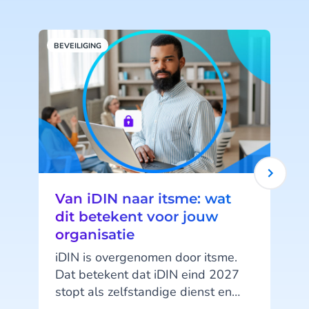
BEVEILIGING
B
Van iDIN naar itsme: wat
dit betekent voor jouw
organisatie
iDIN is overgenomen door itsme.
Dat betekent dat iDIN eind 2027
stopt als zelfstandige dienst en
itsme de directe opvolger wordt.