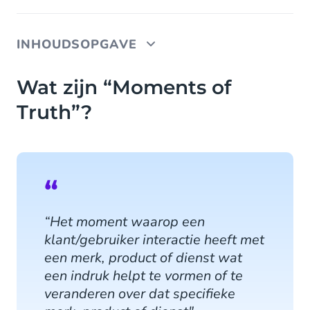
INHOUDSOPGAVE
Wat zijn “Moments of Truth”?
Wat zijn “Moments of
Truth”?
The Messy Middle
Geen "Moments of Truth" meer?
Emoties vragen om empathie
“Het moment waarop een
klant/gebruiker interactie heeft met
een merk, product of dienst wat
een indruk helpt te vormen of te
veranderen over dat specifieke