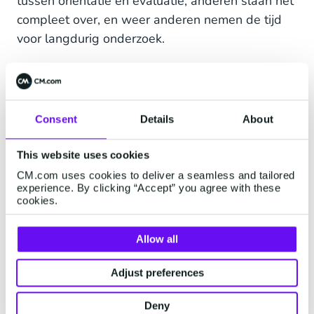
tussen oriëntatie en evaluatie, anderen slaan het
compleet over, en weer anderen nemen de tijd
voor langdurig onderzoek.
Experience
(ervaring)
.
Niet in de 'messy middle',
maar wel belangrijk om te vermelden. Dit is de
ervaring die de klant heeft met het aangeschafte
Consent
Details
About
product of dienst en met het merk. Ervaringen
voeden de exposure continu. Klanten zullen hun
This website uses cookies
meningen delen met anderen, zowel offline als
CM.com uses cookies to deliver a seamless and tailored
online.
experience. By clicking “Accept” you agree with these
cookies.
Geen "Moments of Truth"
Allow all
meer?
Adjust preferences
Als je nu denkt: nou, we kunnen de "Moments of
Deny