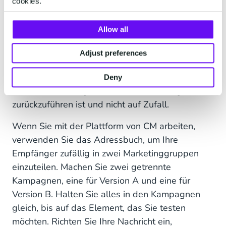
cookies.
von Personen senden, um feststellen zu können,
ob die von Ihnen erzielten Ergebnisse signifikant
Allow all
sind. Sie können einen
Stichprobenrechner
verwenden, um festzustellen, wie groß Ihre
Adjust preferences
Stichprobe sein muss, damit Sie sicher sein
können, dass das Ergebnis, das Sie erhalten, auf
Deny
die von Ihnen vorgenommenen Änderungen
zurückzuführen ist und nicht auf Zufall.
Wenn Sie mit der Plattform von CM arbeiten,
verwenden Sie das Adressbuch, um Ihre
Empfänger zufällig in zwei Marketinggruppen
einzuteilen. Machen Sie zwei getrennte
Kampagnen, eine für Version A und eine für
Version B. Halten Sie alles in den Kampagnen
gleich, bis auf das Element, das Sie testen
möchten. Richten Sie Ihre Nachricht ein,