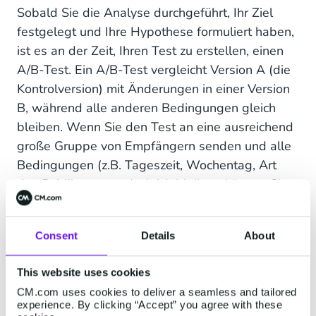
Sobald Sie die Analyse durchgeführt, Ihr Ziel
festgelegt und Ihre Hypothese formuliert haben,
ist es an der Zeit, Ihren Test zu erstellen, einen
A/B-Test. Ein A/B-Test vergleicht Version A (die
Kontrolversion) mit Änderungen in einer Version
B, während alle anderen Bedingungen gleich
bleiben. Wenn Sie den Test an eine ausreichend
große Gruppe von Empfängern senden und alle
Bedingungen (z.B. Tageszeit, Wochentag, Art
des Publikums usw.) gleich bleiben, können Sie
mit einem A/B-Test feststellen, ob die
Ergebnisse auf die vorgenommenen Änderungen
Consent
Details
About
zurückzuführen sind oder ob sie zufällig
entstanden sind.
This website uses cookies
Dies hängt von Ihrer Stichprobengröße ab. Sie
CM.com uses cookies to deliver a seamless and tailored
experience. By clicking “Accept” you agree with these
müssen es an eine ausreichend große Gruppe