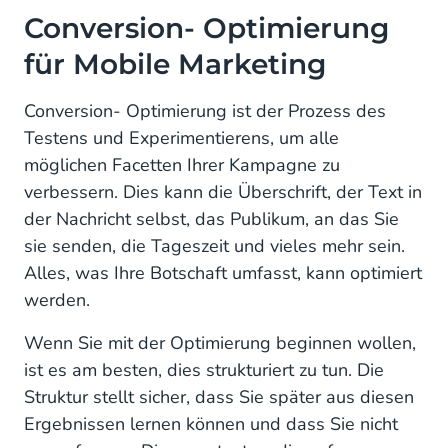
1. Aufbau einer Baseline für Mobile Marketing
Conversion- Optimierung
für Mobile Marketing
2. Analysieren Sie die Ergebnisse der Botschaft,
die Sie verbessern möchten.
Conversion- Optimierung ist der Prozess des
3. Bestimmen Sie Ihr Ziel.
Testens und Experimentierens, um alle
möglichen Facetten Ihrer Kampagne zu
4. Definieren Sie eine Hypothese
verbessern. Dies kann die Überschrift, der Text in
5. Aufbau des Tests
der Nachricht selbst, das Publikum, an das Sie
sie senden, die Tageszeit und vieles mehr sein.
6. Analysieren Sie die Ergebnisse
Alles, was Ihre Botschaft umfasst, kann optimiert
werden.
Wenn Sie mit der Optimierung beginnen wollen,
ist es am besten, dies strukturiert zu tun. Die
Struktur stellt sicher, dass Sie später aus diesen
Ergebnissen lernen können und dass Sie nicht