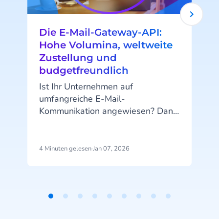
Die E-Mail-Gateway-API:
Hohe Volumina, weltweite
Zustellung und
budgetfreundlich
Ist Ihr Unternehmen auf
umfangreiche E-Mail-
Kommunikation angewiesen? Dann
möchten Sie sicher, dass die
Infrastruktur zuverlässig und
schnell ist. Wenn es darum geht,
4 Minuten gelesen
·
Jan 07, 2026
4
Millionen von Nachrichten zu
versenden, benötigen Sie Leistung,
Verfügbarkeit und Kontrolle in
großem Maßstab. Und natürlich
Item
möchten Sie dabei auch nicht Ihr