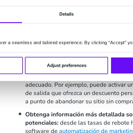
de marketing más aburridas y repetitiva
de mayor nivel, algo que la mayoría de 
Details
consideran mucho más gratificante.
Satisfacer las necesidades de los client
potenciales, las 24 horas del día:
Hay un
er a seamless and tailored experience. By clicking “Accept” yo
trabajo, no siempre se puede estar allí
clientes o nutrir a los clientes como y c
Adjust preferences
software de automatización del market
en activaciones que le permitan captar 
adecuado. Por ejemplo, puede activar u
de salida que ofrezca un descuento pers
a punto de abandonar su sitio sin compr
Obtenga información más detallada sobr
potenciales:
desde las tasas de rebote h
software de
automatización de marketi