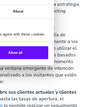
s, puedes centrarte en una estrategia
los profesionales del marketing
About
es actuales y los clientes
 número de horas en el día de
u agree with these cookies.
 para responder inmediatamente a los
uando sea necesario. Puede utilizar el
Allow all
ing para elaborar mensajes basados
clientes potenciales en el momento
na ventana emergente de intención
onalizado a los visitantes que estén
ar.
e sus clientes actuales y clientes
asta las tasas de apertura, el
ng
le permite realizar un seguimiento