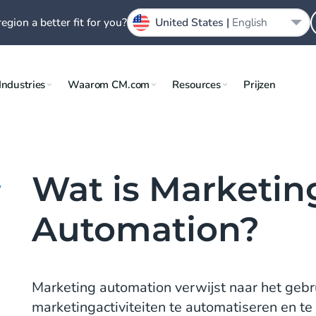
region a better fit for you?
United States |
English
Industries
Waarom CM.com
Resources
Prijzen
Wat is Marketin
y
Automation?
Marketing automation verwijst naar het gebr
marketingactiviteiten te automatiseren en t