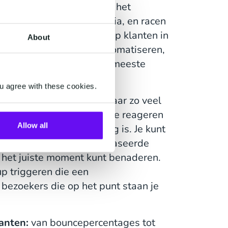
an je dag te besteden aan het
ijwerken van sociale media, en racen
 door direct te reageren op klanten in
About
ieve marketingtaken te automatiseren,
oger niveau - iets wat de meeste
vinden.
u agree with these cookies.
s en klanten:
er zitten maar zo veel
ltijd zijn om onmiddellijk te reageren
Allow all
steren wanneer dat nodig is. Je kunt
uiken om op trigger-gebaseerde
p het juiste moment kunt benaderen.
up triggeren die een
bezoekers die op het punt staan je
lanten:
van bouncepercentages tot