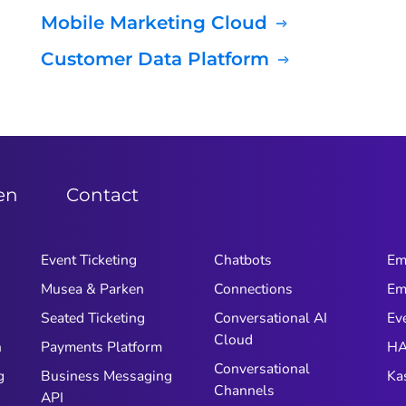
Mobile Marketing Cloud
Customer Data Platform
zen
Contact
Event Ticketing
Chatbots
Em
Musea & Parken
Connections
Em
n
Seated Ticketing
Conversational AI
Ev
Cloud
n
Payments Platform
HA
Conversational
g
Business Messaging
Ka
Channels
API