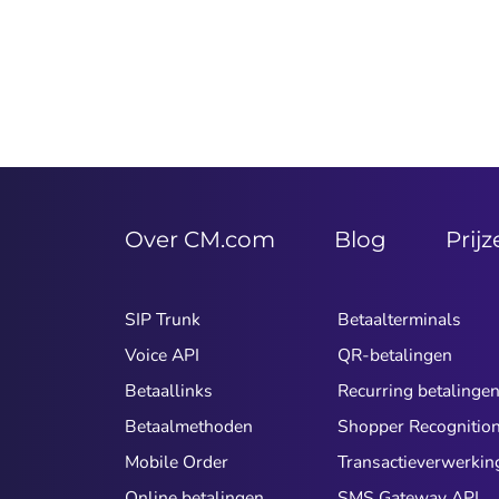
Over CM.com
Blog
Prij
SIP Trunk
Betaalterminals
Voice API
QR-betalingen
Betaallinks
Recurring betalinge
Betaalmethoden
Shopper Recognitio
Mobile Order
Transactieverwerkin
Online betalingen
SMS Gateway API