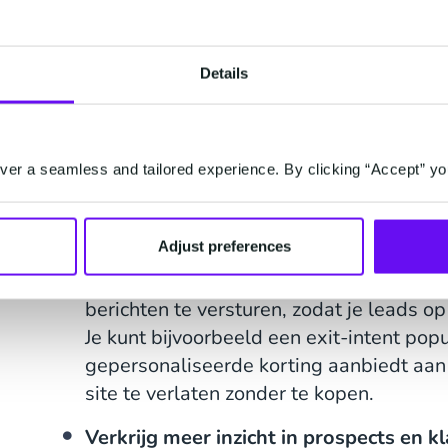
Bespaar tijd:
je hoeft niet langer uren v
handmatig verzenden van e-mails, het b
om je responstijddoelstellingen te halen
Details
je live chat. Door de saaiere en repetit
kan je je concentreren op strategie op h
marketeers veel meer de moeite waard 
er a seamless and tailored experience. By clicking “Accept” yo
Voldoe 24/7 aan de behoeften van lead
uren in een werkdag, en je kunt er niet a
Adjust preferences
op klanten of om leads en klanten te koe
marketingautomatiseringssoftware gebr
berichten te versturen, zodat je leads o
Je kunt bijvoorbeeld een exit-intent pop
gepersonaliseerde korting aanbiedt aan 
site te verlaten zonder te kopen.
Verkrijg meer inzicht in prospects en k