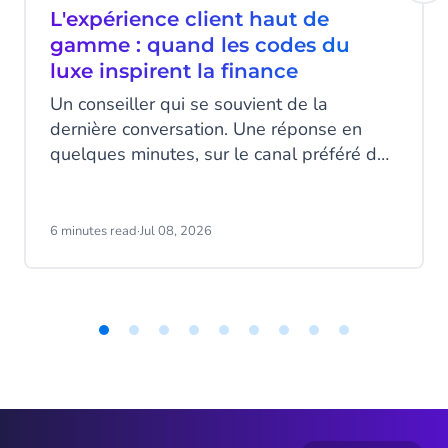
L'expérience client haut de
gamme : quand les codes du
luxe inspirent la finance
Un conseiller qui se souvient de la
dernière conversation. Une réponse en
quelques minutes, sur le canal préféré du
client. Un message au bon moment, ni trop
tôt ni trop tard. Ce niveau d’attention,
associé au luxe, devient pourtant un
6 minutes read
·
Jul 08, 2026
standard attendu dans la banque et
l’assurance.
Item
1
of
9