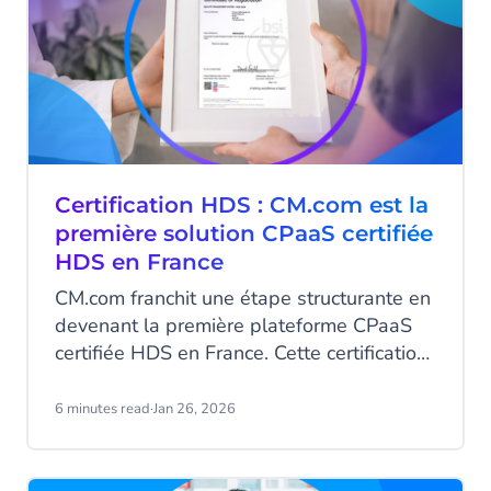
Certification HDS : CM.com est la
première solution CPaaS certifiée
HDS en France
CM.com franchit une étape structurante en
devenant la première plateforme CPaaS
certifiée HDS en France. Cette certification,
obtenue directement par CM.com, atteste
de sa capacité à héberger et traiter des
6 minutes read
·
Jan 26, 2026
données de santé sensibles dans un
cadre strictement conforme à la
réglementation française. Pour les acteurs