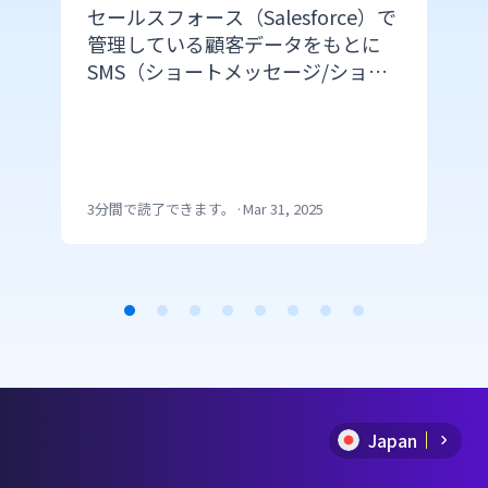
セールスフォース（Salesforce）で
管理している顧客データをもとに
SMS（ショートメッセージ/ショー
トメール）を配信できたら便利で
すよね。 しかし、セールスフォー
スのプラットフォームからSMSを配
信するにはAPI連携かappexchange
の利用で開発の手間がかかります。
3分間で読了できます。
·
Mar 31, 2025
CM.comのメール配信機能からSMS
を送信できるMail SMSを利用する
ことで、特段な開発を必要とせずに
メールと同じ手順でSMSが送信でき
Item
ます。 今回は、セールスフォース
を活用してSMSを簡単に送る方法を
1
ご紹介します。
of
Japan
8