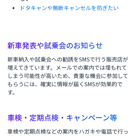
SMSでの連絡は顧客にとっても嬉しい
ドタキャンや無断キャンセルを防ぎたい
LP（ランディングページ）の利用でさらに効果を
上げる
CM.comのLP作成ツールなら簡単で早くプロ並み
新車発表や試乗会のお知らせ
のLPが作れる
新車納入や試乗会への勧誘をSMSで行う販売店が
自動車業界での顧客フォローや車検案内にSMSを
増えてきています。メールでの案内では埋もれて
しまう可能性が高いため、貴重な機会に参加して
もらうには、確実に情報が届くSMSが効果的で
す。
車検・定期点検・キャンペーン等
車検や定期点検などの案内をハガキや電話で行っ