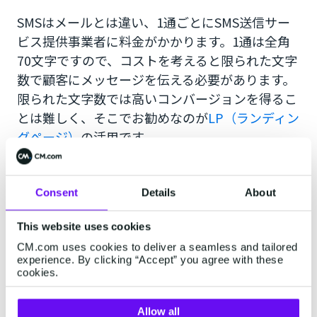
SMSはメールとは違い、1通ごとにSMS送信サー
ビス提供事業者に料金がかかります。1通は全角
70文字ですので、コストを考えると限られた文字
数で顧客にメッセージを伝える必要があります。
限られた文字数では高いコンバージョンを得るこ
とは難しく、そこでお勧めなのが
LP（ランディン
グページ）
の活用です。
LPのURLを短縮し、SMSの本文に挿入
し、本文に
は簡単なメッセージを記入し、詳しい情報は挿入
したURLのリンク先に表示させる方法です。
Consent
Details
About
自動車という高級商材ではイメージが非常に重要
This website uses cookies
なコンバージョンポイントになりますので、自動
CM.com uses cookies to deliver a seamless and tailored
車業界ではよく活用されている方法となっていま
experience. By clicking “Accept” you agree with these
す。
cookies.
Allow all