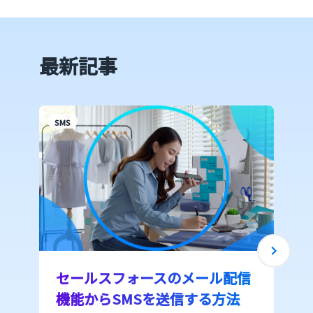
最新記事
SMS
S
セールスフォースのメール配信
機能からSMSを送信する方法