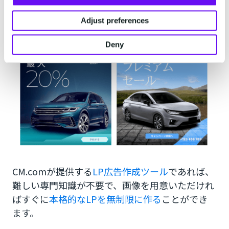
CM.comのLP作成ツールなら簡単で
Adjust preferences
早くプロ並みのLPが作れる
Deny
CM.comが提供する
LP広告作成ツール
であれば、
難しい専門知識が不要で、画像を用意いただけれ
ばすぐに
本格的なLPを無制限に作る
ことができ
ます。