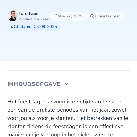
Tom Faas
Nov 27, 2025
7 minutes read
Product Marketer
Updated Dec 09, 2025
INHOUDSOPGAVE
1. Stuur speciale aanbiedingen
Het feestdagenseizoen is een tijd van feest en
een van de drukste periodes van het jaar, zowel
2. Adverteer en interacteer
voor jou als voor je klanten. Het betrekken van je
klanten tijdens de feestdagen is een effectieve
3. Houd klanten op de hoogte
manier om je verkoop in het piekseizoen te