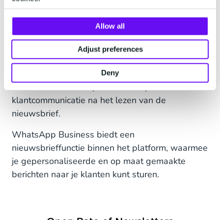
tekst in een al overvolle inbox, terwijl
nieuwsbrieven via conversationele kanalen meer
Allow all
lijken op een stroom van korte berichten (zoals
een gesprek). Klanten kunnen op knoppen
Adjust preferences
klikken of suggesties beantwoorden in de
nieuwsbrief, wat een interactieve ervaring
Deny
creëert en de deur opent voor diepere
klantcommunicatie na het lezen van de
nieuwsbrief.
WhatsApp Business biedt een
nieuwsbrieffunctie binnen het platform, waarmee
je gepersonaliseerde en op maat gemaakte
berichten naar je klanten kunt sturen.