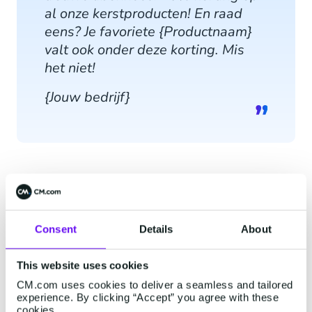
al onze kerstproducten! En raad
eens? Je favoriete {Productnaam}
valt ook onder deze korting. Mis
het niet!
{Jouw bedrijf}
Nieuwsbrieven zijn niet langer beperkt tot e-
mail; je kunt ze nu ook via conversationele
kanalen versturen. Stuur je publiek exclusieve en
Consent
Details
About
persoonlijke kortingen, of pas deze aanbiedingen
aan op speciale gelegenheden, zoals de
This website uses cookies
feestdagen!
CM.com uses cookies to deliver a seamless and tailored
experience. By clicking “Accept” you agree with these
E-mailnieuwsbrieven zijn vaak een muur van
cookies.