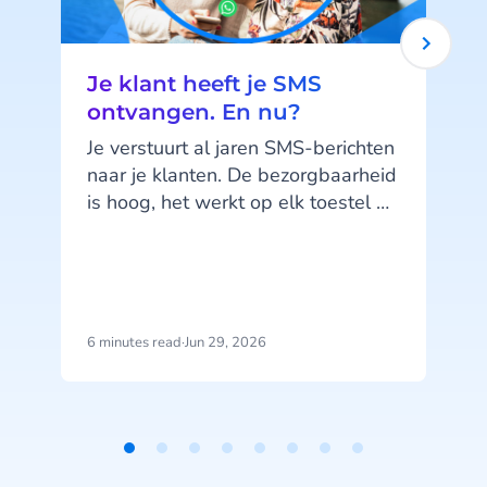
Je klant heeft je SMS
ontvangen. En nu?
Je verstuurt al jaren SMS-berichten
naar je klanten. De bezorgbaarheid
is hoog, het werkt op elk toestel en
je klanten kennen het kanaal. SMS
doet wat het moet doen. Maar hier
zit precies het probleem: SMS doet,
het praat niet terug.
6 minutes read
·
Jun 29, 2026
1
b
j
u
Item