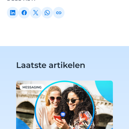
Laatste artikelen
MESSAGING
M