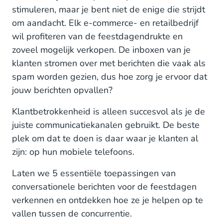
4. Ondersteun in de aankoopreis
stimuleren, maar je bent niet de enige die strijdt
om aandacht. Elk e-commerce- en retailbedrijf
5. Herrinner klanten aan verlaten mandjes
wil profiteren van de feestdagendrukte en
Doe mee met de feestvreugde
zoveel mogelijk verkopen. De inboxen van je
klanten stromen over met berichten die vaak als
spam worden gezien, dus hoe zorg je ervoor dat
jouw berichten opvallen?
Klantbetrokkenheid is alleen succesvol als je de
juiste communicatiekanalen gebruikt. De beste
plek om dat te doen is daar waar je klanten al
zijn: op hun mobiele telefoons.
Laten we 5 essentiële toepassingen van
conversationele berichten voor de feestdagen
verkennen en ontdekken hoe ze je helpen op te
vallen tussen de concurrentie.