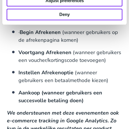
Adjust preferences
Verwijderen uit winkelwagen
(wanneer
gebruikers een ticket of ander product uit
Deny
hun winkelwagen verwijderen)
·
Begin Afrekenen
(wanneer gebruikers op
de afrekenpagina komen)
Voortgang Afrekenen
(wanneer gebruikers
een voucher/kortingscode toevoegen)
Instellen Afrekenoptie
(wanneer
gebruikers een betaalmethode kiezen)
Aankoop (wanneer gebruikers een
succesvolle betaling doen)
We ondersteunen met deze evenementen ook
e-commerce tracking in Google Analytics. Zo
kun je de werkelijke resultaten per product