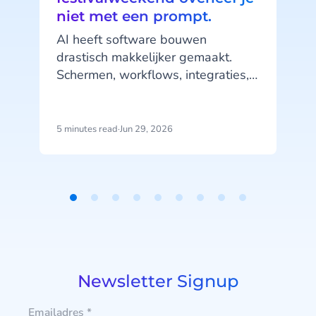
niet met een prompt.
v
AI heeft software bouwen
drastisch makkelijker gemaakt.
Schermen, workflows, integraties,
complete mobiele applicaties -
gegenereerd in een middag, met
w
een handvol prompts.
5 minutes read
·
Jun 29, 2026
5
v
Item
1
of
9
Newsletter Signup
Emailadres
*