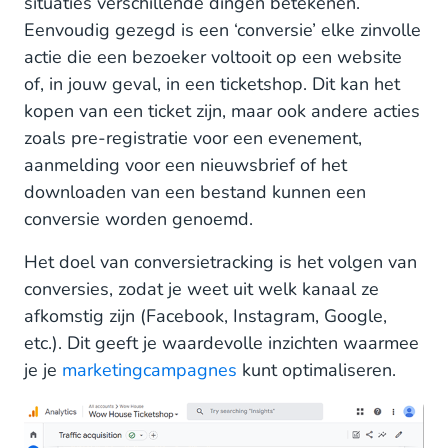
situaties verschillende dingen betekenen.
2. Het bepalen van je rendement op investering
Eenvoudig gezegd is een ‘conversie’ elke zinvolle
actie die een bezoeker voltooit op een website
3. Je budget effectiever toewijzen
of, in jouw geval, in een ticketshop. Dit kan het
4. De koopervaring optimaliseren
kopen van een ticket zijn, maar ook andere acties
zoals pre-registratie voor een evenement,
Aan de slag in je ticketshop
aanmelding voor een nieuwsbrief of het
downloaden van een bestand kunnen een
Verder dan Google Analytics
conversie worden genoemd.
Starten met Meta Conversion API
Het doel van conversietracking is het volgen van
conversies, zodat je weet uit welk kanaal ze
afkomstig zijn (Facebook, Instagram, Google,
etc.). Dit geeft je waardevolle inzichten waarmee
je je
marketingcampagnes
kunt optimaliseren.