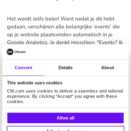
Het wordt zelfs beter! Want nadat je dit hebt
gedaan, verschijnen alle belangrijke ‘events’ die
op je website plaatsvinden automatisch in je
Google Analytics. Je denkt misschien: "Events? Ik
ben toch de event organisator?" Dat klopt. Voor
alle duidelijkheid: binnen de context van Google
Analytics verwijzen ‘events’ naar alle interacties
Consent
Details
About
die een gebruiker op je webpagina uitvoert.
This website uses cookies
Enkele gebeurtenissen die we automatisch voor
CM.com uses cookies to deliver a seamless and tailored
je aanmaken in Google Analytics zijn:
experience. By clicking “Accept” you agree with these
cookies.
Toevoegen aan winkelwagen
(wanneer
gebruikers een ticket of extra product aan
Allow all
hun winkelwagen toevoegen)