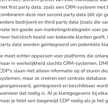
met first party data, zoals een CRM-systeem met 
combineren deze met second party data (dit zijn g
andere bedrijven) en third party data (zoals die va
mate ten goede aan marketingstrategieën voor per
meer holistisch beeld van bekende klanten geeft, t
party data worden geïntegreerd om potentiële klan
Je moet echter oppassen voor platforms die onlang
maar in werkelijkheid slechts CRM-systemen, DMP
CDP's slaan niet alleen informatie op of sturen de
systemen, maar ze creëren een centrale database
georganiseerd, geïntegreerd en beschikbaar word
wanneer dat nodig is. Al je klantgegevens bij elka
maar je hebt een toegewijd CDP nodig als je het g