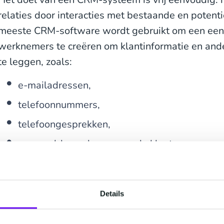
relaties door interacties met bestaande en potent
meeste CRM-software wordt gebruikt om een ​​een
werknemers te creëren om klantinformatie en ande
te leggen, zoals:
e-mailadressen,
telefoonnummers,
telefoongesprekken,
voorspelde aankopen van de klant,
contractstatus,
of redenen voor een gewonnen- of verloren de
Details
Uiteindelijk helpen CRM-systemen zowel grote- al