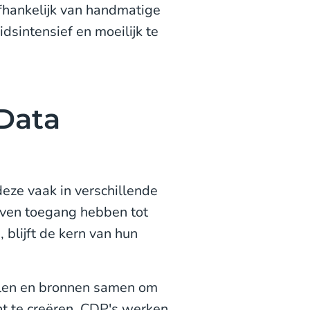
afhankelijk van handmatige
idsintensief en moeilijk te
Data
eze vaak in verschillende
jven toegang hebben tot
blijft de kern van hun
alen en bronnen samen om
ant te creëren. CDP's werken