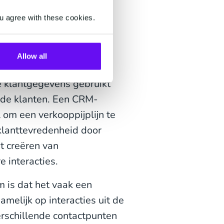
u agree with these cookies.
Allow all
ten op het gebied van
e klantgegevens gebruikt
nde klanten. Een CRM-
m een ​​verkooppijplijn te
klanttevredenheid door
et creëren van
 interacties.
is dat het vaak een
amelijk op interacties uit de
erschillende contactpunten