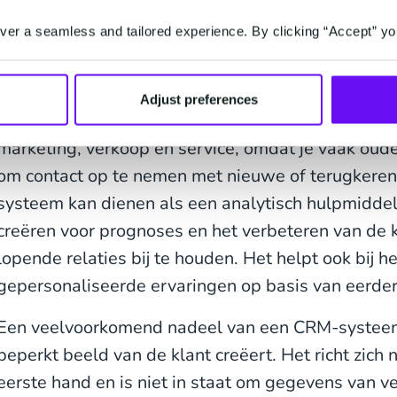
meer te weten komen over hun klanten,
er a seamless and tailored experience. By clicking “Accept” yo
hun informatie ordenen,
en de interactie met hen optimaliseren.
Adjust preferences
CRM-systemen zijn met name handig voor activitei
marketing, verkoop en service, omdat je vaak oud
om contact op te nemen met nieuwe of terugkere
systeem kan dienen als een analytisch hulpmiddel o
creëren voor prognoses en het verbeteren van de 
lopende relaties bij te houden. Het helpt ook bij h
gepersonaliseerde ervaringen op basis van eerdere
Een veelvoorkomend nadeel van een CRM-systeem 
beperkt beeld van de klant creëert. Het richt zich n
eerste hand en is niet in staat om gegevens van v