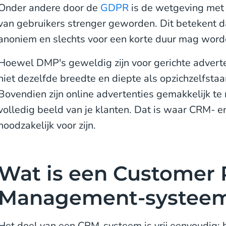
Onder andere door de
GDPR
is de wetgeving met 
van gebruikers strenger geworden. Dit betekent da
anoniem en slechts voor een korte duur mag wor
Hoewel DMP's geweldig zijn voor gerichte adver
niet dezelfde breedte en diepte als opzichzelfstaa
Bovendien zijn online advertenties gemakkelijk t
volledig beeld van je klanten. Dat is waar CRM-
noodzakelijk voor zijn.
Wat is een Customer 
Management-systee
Het doel van een CRM-systeem is vrij eenvoudig: h