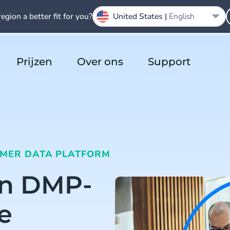
region a better fit for you?
United States |
English
Prijzen
Over ons
Support
MER DATA PLATFORM
en DMP-
e