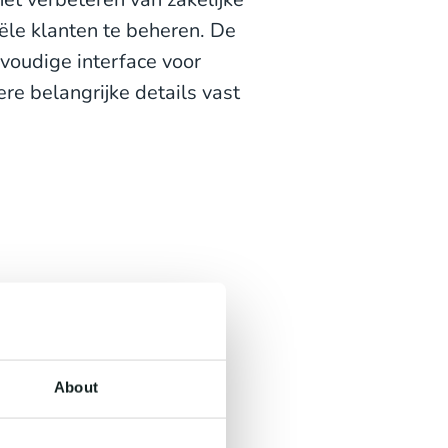
iële klanten te beheren. De
voudige interface voor
re belangrijke details vast
al.
About
s kleine bedrijven om: