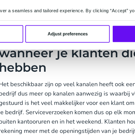
er a seamless and tailored experience. By clicking “Accept” yo
Uitdaging #2: service
Adjust preferences
wanneer je klanten di
hebben
Het beschikbaar zijn op veel kanalen heeft ook ee
bedrijf dus meer op kanalen aanwezig is waarbij 
gestuurd is het veel makkelijker voor een klant o
je bedrijf. Serviceverzoeken komen dus op elk mo
buiten kantooruren en in het weekend. Klanten 
rekening meer met de openingstijden van je bedrijf