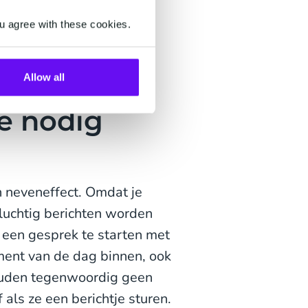
u agree with these cookies.
 bieden
Allow all
e nodig
n neveneffect. Omdat je
vluchtig berichten worden
m een gesprek te starten met
ment van de dag binnen, ook
houden tegenwoordig geen
 als ze een berichtje sturen.