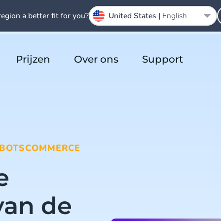
region a better fit for you?
United States |
English
Prijzen
Over ons
Support
BOTS
COMMERCE
e
van de