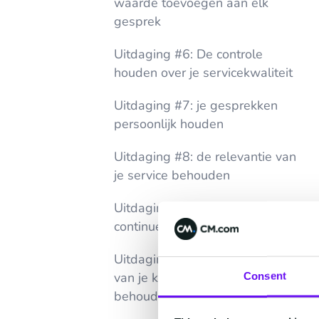
waarde toevoegen aan elk
gesprek
Uitdaging #6: De controle
houden over je servicekwaliteit
Uitdaging #7: je gesprekken
persoonlijk houden
Uitdaging #8: de relevantie van
je service behouden
Uitdaging #9: het realiseren van
continue verbetering
Uitdaging #10: het opschalen
van je klantenservice mét
Consent
behoud van kwaliteit