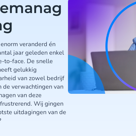
icemanag
ag
en enorm veranderd én
antal jaar geleden enkel
e-to-face. De snelle
heeft gelukkig
rheid van zowel bedrijf
ijn de verwachtingen van
anagen van deze
frustrerend. Wij gingen
ootste uitdagingen van de
?