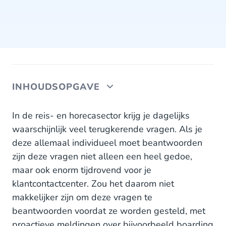
INHOUDSOPGAVE
Aan de slag met WhatsApp Business
In de reis- en horecasector krijg je dagelijks
waarschijnlijk veel terugkerende vragen. Als je
deze allemaal individueel moet beantwoorden
zijn deze vragen niet alleen een heel gedoe,
maar ook enorm tijdrovend voor je
klantcontactcenter. Zou het daarom niet
makkelijker zijn om deze vragen te
beantwoorden voordat ze worden gesteld, met
proactieve meldingen over bijvoorbeeld boarding