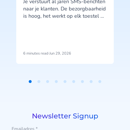
Je verstuurt al jaren SMS-berichten
naar je klanten. De bezorgbaarheid
is hoog, het werkt op elk toestel en
je klanten kennen het kanaal. SMS
doet wat het moet doen. Maar hier
zit precies het probleem: SMS doet,
het praat niet terug.
6 minutes read
·
Jun 29, 2026
1
b
j
u
Item
1
of
9
Newsletter Signup
Emailadres
*