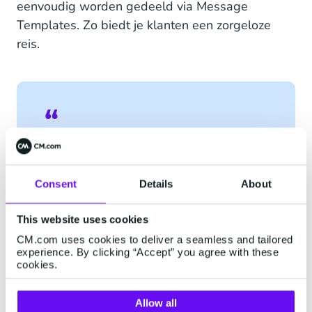
eenvoudig worden gedeeld via Message
Templates. Zo biedt je klanten een zorgeloze
reis.
Hoi {1}, je hebt een vlucht gepland
voor morgen. Airline {2} heeft
Consent
Details
About
onlangs zijn handbagageregels
gewijzigd. Zorg ervoor dat je
This website uses cookies
slechts 1 stuk bagage bij je hebt.
Handtassen/cameratassen etc.
CM.com uses cookies to deliver a seamless and tailored
experience. By clicking “Accept” you agree with these
moeten in je handbagage passen.
cookies.
Meer informatie over de
bagageregels vind je hier {3}.
Allow all