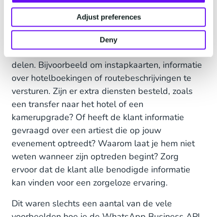
Adjust preferences
•
Aankoopinformatie:
WhatsApp is ook een
Deny
waardevol hulpmiddel om aankoopinformatie te
delen. Bijvoorbeeld om instapkaarten, informatie
over hotelboekingen of routebeschrijvingen te
versturen. Zijn er extra diensten besteld, zoals
een transfer naar het hotel of een
kamerupgrade? Of heeft de klant informatie
gevraagd over een artiest die op jouw
evenement optreedt? Waarom laat je hem niet
weten wanneer zijn optreden begint? Zorg
ervoor dat de klant alle benodigde informatie
kan vinden voor een zorgeloze ervaring.
Dit waren slechts een aantal van de vele
voorbeelden hoe je de WhatsApp Business API