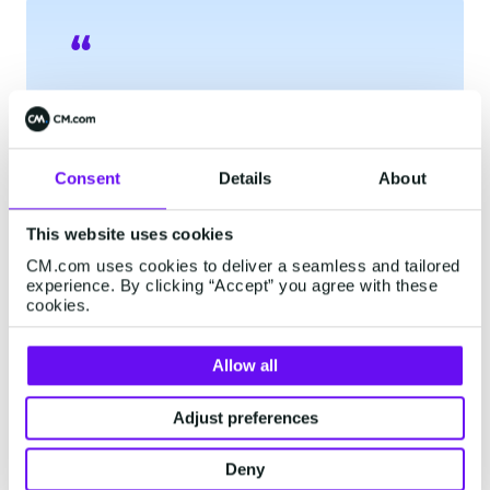
"We hebben een nieuwe update
met betrekking tot je ticket
{ticket_ID}. Reageer op dit bericht
Consent
Details
About
als je de ondersteuning wilt
voortzetten".
This website uses cookies
CM.com uses cookies to deliver a seamless and tailored
experience. By clicking “Accept” you agree with these
cookies.
Als je klant vervolgens een antwoord stuurt op
je bericht, opent een nieuw Customer Care-
Allow all
venster voor klantenservice en krijg je weer de
mogelijkheid om Session Messages te versturen.
Adjust preferences
Het doel van een customer care-venster en de
Deny