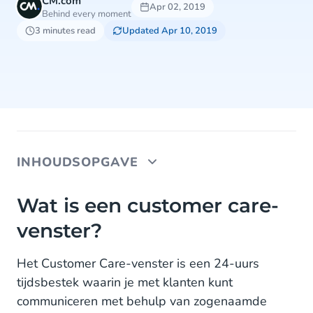
CM.com
Apr 02, 2019
Behind every moment
3 minutes read
Updated Apr 10, 2019
INHOUDSOPGAVE
Wat is een customer care-venster?
Wat is een customer care-
venster?
Houd het WhatsApp-gesprek gaande
Het Customer Care-venster is een 24-uurs
tijdsbestek waarin je met klanten kunt
communiceren met behulp van zogenaamde