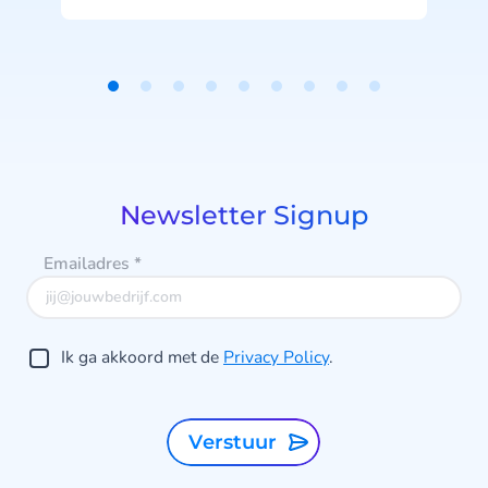
b
j
u
Item
1
of
9
Newsletter Signup
Emailadres
*
Ik ga akkoord met de
Privacy Policy
.
Verstuur