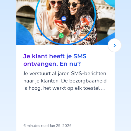
Je klant heeft je SMS
ontvangen. En nu?
Je verstuurt al jaren SMS-berichten
naar je klanten. De bezorgbaarheid
is hoog, het werkt op elk toestel en
je klanten kennen het kanaal. SMS
doet wat het moet doen. Maar hier
zit precies het probleem: SMS doet,
het praat niet terug.
6 minutes read
·
Jun 29, 2026
1