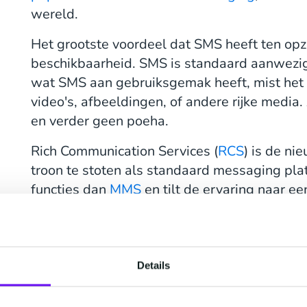
wereld.
Het grootste voordeel dat SMS heeft ten opz
beschikbaarheid. SMS is standaard aanwezig
wat SMS aan gebruiksgemak heeft, mist het 
video's, afbeeldingen, of andere rijke media.
en verder geen poeha.
Rich Communication Services (
RCS
) is de n
troon te stoten als standaard messaging plat
functies dan
MMS
en tilt de ervaring naar ee
RCS biedt ook een afgezwakte versie van zij
RCS Basic Messaging is vergelijkbaar met SM
tekst en een karakterlimiet. Wat is dan wel
Details
Messages worden verstuurd van
Verified Se