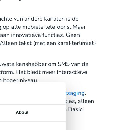
ichte van andere kanalen is de
 op alle mobiele telefoons. Maar
aan innovatieve functies. Geen
 Alleen tekst (met een karakterlimiet)
ieuwste kanshebber om SMS van de
form. Het biedt meer interactieve
n hoger niveau.
n diensten:
RCS Basic Messaging
.
S: Geen rijke media functies, alleen
 het verschil met SMS? RCS Basic
About
nder Profiles
.