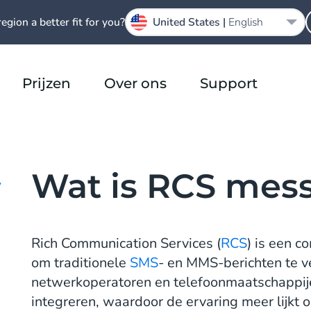
region a better fit for you?
United States |
English
Prijzen
Over ons
Support
Wat is RCS mes
y
Rich Communication Services (
RCS
) is een 
om traditionele
SMS
- en MMS-berichten te v
netwerkoperatoren en telefoonmaatschappijen
integreren, waardoor de ervaring meer lijk