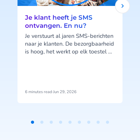
Je klant heeft je SMS
ontvangen. En nu?
Je verstuurt al jaren SMS-berichten
naar je klanten. De bezorgbaarheid
is hoog, het werkt op elk toestel en
je klanten kennen het kanaal. SMS
doet wat het moet doen. Maar hier
zit precies het probleem: SMS doet,
het praat niet terug.
6 minutes read
·
Jun 29, 2026
1
b
j
u
Item
1