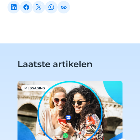
Laatste artikelen
MESSAGING
M