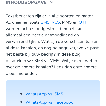
INHOUDSOPGAVE
Wat is SMS?
Tekstberichten zijn er in alle soorten en maten.
Acroniemen zoals
SMS
,
RCS
, MMS en
OTT
Wat is MMS?
worden online rondgestrooid en het kan
allemaal een beetje ontmoedigend en
SMS voor zakelijk gebruik
verwarrend lijken. Wat zijn de verschillen tussen
CM.com is jouw SMS-provider
al deze kanalen, en nog belangrijker, welke past
het beste bij jouw bedrijf? In deze blog
bespreken we SMS vs MMS. Wil je meer weten
over de andere kanalen? Lees dan onze andere
blogs hieronder.
WhatsApp vs. SMS
WhatsApp vs. Facebook