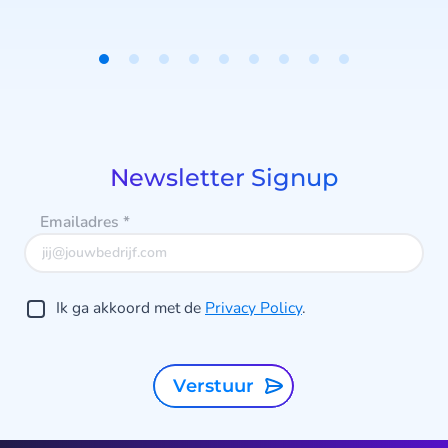
j
u
Item
1
of
9
Newsletter Signup
Emailadres
*
Ik ga akkoord met de
Privacy Policy
.
Verstuur