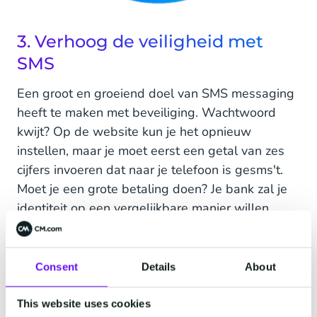
3. Verhoog de veiligheid met
SMS
Een groot en groeiend doel van SMS messaging
heeft te maken met beveiliging. Wachtwoord
kwijt? Op de website kun je het opnieuw
instellen, maar je moet eerst een getal van zes
cijfers invoeren dat naar je telefoon is gesms't.
Moet je een grote betaling doen? Je bank zal je
identiteit op een vergelijkbare manier willen
bevestigen. Authenticatie met
One Time
Passwords (OTP's)
via SMS is een groeiende use
case voor zakelijk SMS gebruik. Juniper Research
Consent
Details
About
voorspelt zelfs dat het totale SMS-verkeer dat
gebruikt wordt voor OTP use cases zal oplopen
This website uses cookies