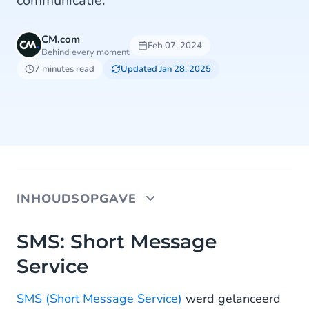
communicatie.
CM.com
Feb 07, 2024
Behind every moment
7 minutes read
Updated Jan 28, 2025
INHOUDSOPGAVE
SMS: Short Message Service
SMS: Short Message
Service
De indrukwekkende cijfers van SMS
SMS use cases
SMS (Short Message Service)
werd gelanceerd