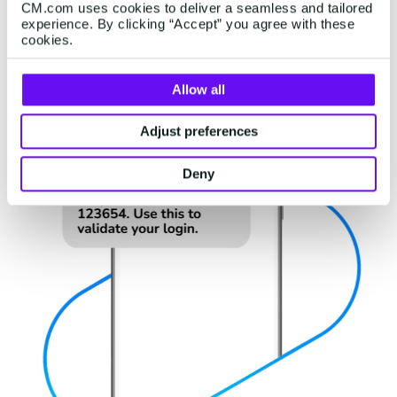
tot 1,5 biljoen tegen 2028! Een stijging ten
CM.com uses cookies to deliver a seamless and tailored
experience. By clicking “Accept” you agree with these
opzichte van de 1,3 biljoen gemeten in 2023.
cookies.
Allow all
Adjust preferences
Deny