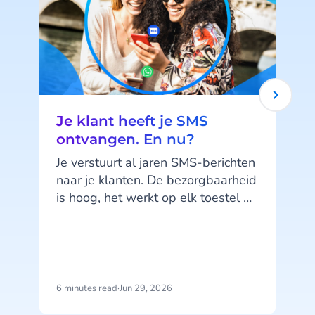
Je klant heeft je SMS
ontvangen. En nu?
Je verstuurt al jaren SMS-berichten
naar je klanten. De bezorgbaarheid
is hoog, het werkt op elk toestel en
je klanten kennen het kanaal. SMS
doet wat het moet doen. Maar hier
zit precies het probleem: SMS doet,
het praat niet terug.
6 minutes read
·
Jun 29, 2026
1
b