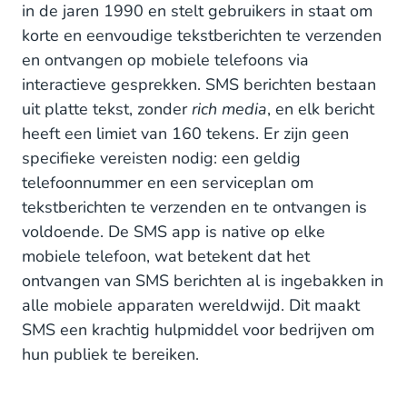
in de jaren 1990 en stelt gebruikers in staat om
1. Update en waarschuw klanten met SMS
korte en eenvoudige tekstberichten te verzenden
2. Klanten betrekken via SMS
en ontvangen op mobiele telefoons via
interactieve gesprekken. SMS berichten bestaan
3. Verhoog de veiligheid met SMS
uit platte tekst, zonder
rich media
, en elk bericht
heeft een limiet van 160 tekens. Er zijn geen
Het bereik van SMS
specifieke vereisten nodig: een geldig
Het favoriete messaging kanaal van Zweden
telefoonnummer en een serviceplan om
tekstberichten te verzenden en te ontvangen is
SMS populariteit in Noord-Amerika
voldoende. De SMS app is native op elke
SMS Messaging in Azië
mobiele telefoon, wat betekent dat het
ontvangen van SMS berichten al is ingebakken in
De toegevoegde waarde van SMS
alle mobiele apparaten wereldwijd. Dit maakt
SMS een krachtig hulpmiddel voor bedrijven om
hun publiek te bereiken.