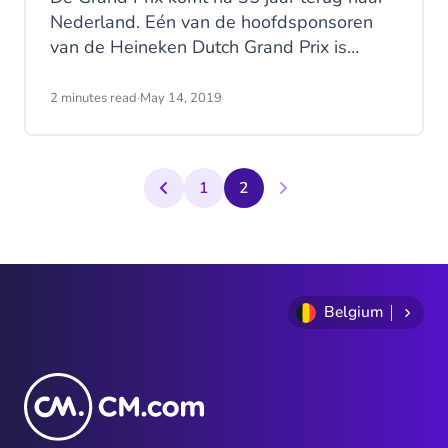
Nederland. Eén van de hoofdsponsoren
van de Heineken Dutch Grand Prix is
CM.com: een Nederlands
technologiebedrijf dat is gespecialiseerd
2 minutes read
·
May 14, 2019
in het leveren van Conversational
Commerce.
1
2
Belgium