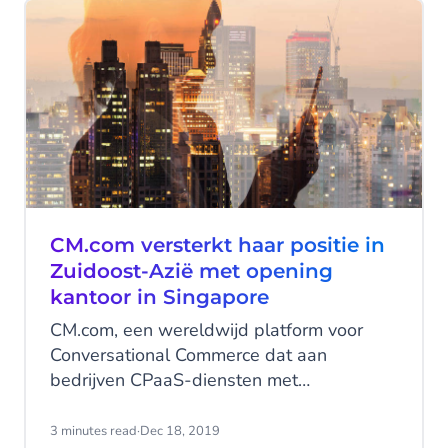
ConnectedDrive-diensten van de
autofabrikant.
CM.com versterkt haar positie in
Zuidoost-Azië met opening
kantoor in Singapore
CM.com, een wereldwijd platform voor
Conversational Commerce dat aan
bedrijven CPaaS-diensten met
geïntegreerde betaaloplossingen biedt,
heeft in Singapore een regionaal kantoor
3 minutes read
·
Dec 18, 2019