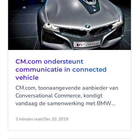
CM.com ondersteunt
communicatie in connected
vehicle
CM.com, toonaangevende aanbieder van
Conversational Commerce, kondigt
vandaag de samenwerking met BMW
Group aan. Het bedrijf levert de
infrastructuur voor het versturen van
3 minutes read
·
Dec 20, 2019
geautomatiseerde sms-berichten als
onderdeel van de wereldwijde