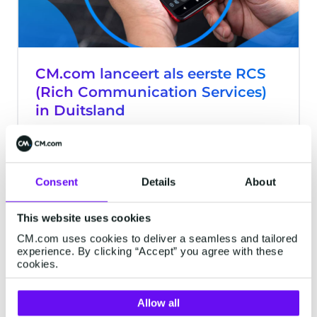
CM.com lanceert als eerste RCS
(Rich Communication Services)
in Duitsland
CM.com, een wereldwijde aanbieder van
Conversational Commerce, lanceert in
samenwerking met Vodafone Duitsland,
Consent
Details
About
RCS (Rich Communication Services) in
Duitsland.
3 minutes read
·
Apr 17, 2020
This website uses cookies
CM.com uses cookies to deliver a seamless and tailored
experience. By clicking “Accept” you agree with these
cookies.
Allow all