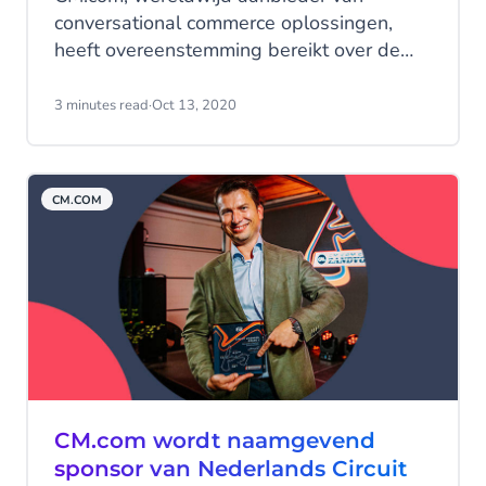
conversational commerce oplossingen,
heeft overeenstemming bereikt over de
overname van e-commerce customer
service provider RobinHQ.com. De
3 minutes read
·
Oct 13, 2020
klantcontactsoftware van RobinHQ.com is
een toevoeging aan onze suite van mobile
first conversational commerce-
CM.COM
oplossingen.
CM.com wordt naamgevend
sponsor van Nederlands Circuit