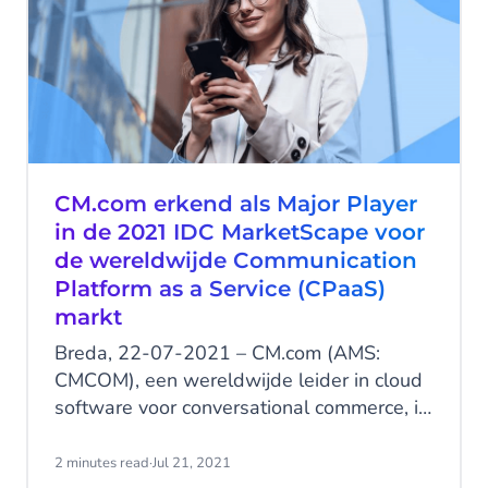
CM.com erkend als Major Player
in de 2021 IDC MarketScape voor
de wereldwijde Communication
Platform as a Service (CPaaS)
markt
Breda, 22-07-2021 – CM.com (AMS:
CMCOM), een wereldwijde leider in cloud
software voor conversational commerce, is
gepositioneerd als een Major Player in de
2021 IDC MarketScape for Worldwide
2 minutes read
·
Jul 21, 2021