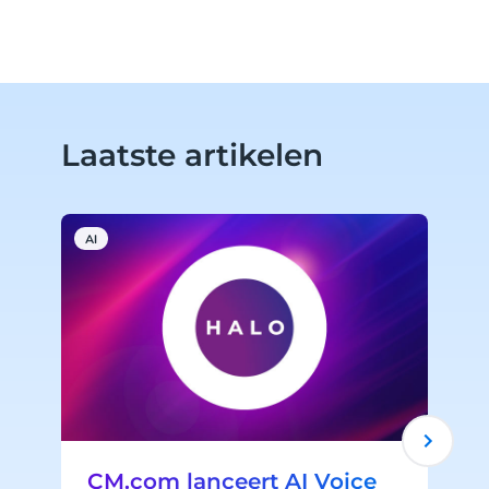
Laatste artikelen
AI
C
CM.com lanceert AI Voice