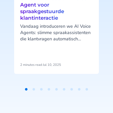
Agent voor
spraakgestuurde
klantinteractie
Vandaag introduceren we AI Voice
Agents: slimme spraakassistenten
die klantvragen automatisch
afhandelen en 24/7 beschikbaar
zijn. De lancering is een uitbreiding
s
van het eerder gelanceerde
Agentic AI-platform HALO. Met
2 minutes read
·
Jul 10, 2025
5
deze volledig automatische
spraakassistent kunnen
organisaties klantvragen 24/7 op
natuurlijke wijze afhandelen.
Zonder wachtrijen of keuzemenu’s.
Item
1
of