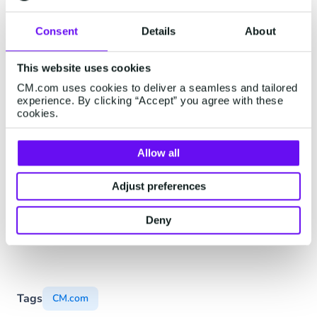
marketingdoeleinden, als ter
Consent
Details
About
authenticatiemiddel. We zien daarom veel
potentieel om hier de oplossingen van CM.com
This website uses cookies
te verkopen."
CM.com uses cookies to deliver a seamless and tailored
experience. By clicking “Accept” you agree with these
Jeroen van Glabbeek, CEO van CM.com
, is
cookies.
eveneens enthousiast over de uitbreiding. "We
zijn erg blij dat we ons kantoornetwerk nu
Allow all
uitbreiden met een nieuwe, strategische locatie
voor CM.com. Het Midden-Oosten is een
Adjust preferences
boeiende en snelgroeiende regio en Dubai is een
goede toegangspoort daarnaartoe", aldus Van
Deny
Glabbeek.
Tags
CM.com